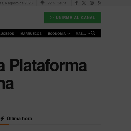
es, 6 agosto de 2026
22
Ceuta
°C
UNIRME AL CANAL
SUCESOS
MARRUECOS
ECONOMÍA
MAS…
a Plataforma
na
Última hora