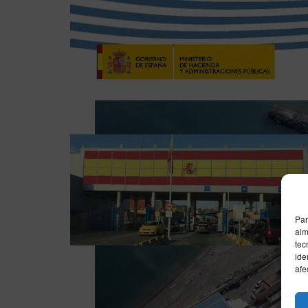
Par
alm
tec
ide
afe