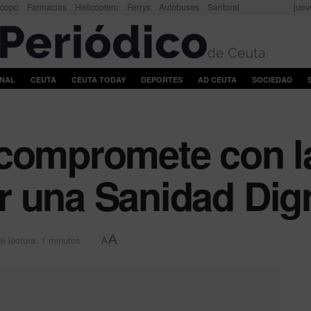
scopo
Farmacias
Helicóptero
Ferrys
Autobuses
Santoral
juev
ONAL
CEUTA
CEUTA TODAY
DEPORTES
AD CEUTA
SOCIEDAD
compromete con l
r una Sanidad Dig
A
e lectura: 1 minutos
A