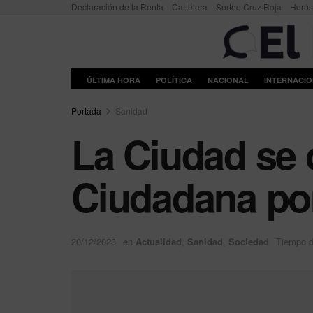
Declaración de la Renta
Cartelera
Sorteo Cruz Roja
Horó
ÚLTIMA HORA
POLÍTICA
NACIONAL
INTERNACI
Portada
Sanidad
La Ciudad se 
Ciudadana po
20/12/2023
en
Actualidad
,
Sanidad
,
Sociedad
Tiempo d