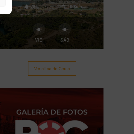
78%
19.8mh
VIE
SÁB
Ver clima de Ceuta