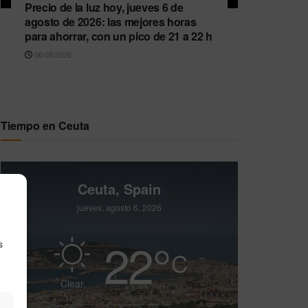
Precio de la luz hoy, jueves 6 de
agosto de 2026: las mejores horas
para ahorrar, con un pico de 21 a 22 h
06/08/2026
Tiempo en Ceuta
Ceuta, Spain
jueves, agosto 6, 2026
22
°
s
C
Clear