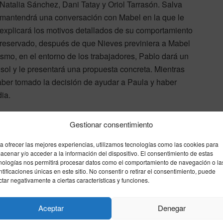
Natalia Sánchez, Dani Tatay y Oriol Tarrasón. Salva
mantendrá una conversación con Mabel en la que le
explicará los motivos detallados de su comportamiento
reservado, después de que Nieves previniera a Mabel
smo, en el entorno de los trabajadores, Pablo dará un
isol y le presentará una propuesta concreta. Mientras
haber tomado la decisión de ayudar a Paula y haber
ia.
 Beatriz. Después del altercado previo en el que armó un
Gestionar consentimiento
le querría como ella, la mujer pasará a la acción.
a ofrecer las mejores experiencias, utilizamos tecnologías como las cookies para
ca estrategia, dejando en el aire la incógnita de si sus
acenar y/o acceder a la información del dispositivo. El consentimiento de estas
rse con Juanito, lo que profundizará la crisis del
nologías nos permitirá procesar datos como el comportamiento de navegación o la
ntificaciones únicas en este sitio. No consentir o retirar el consentimiento, puede
ctar negativamente a ciertas características y funciones.
d
Aceptar
Denegar