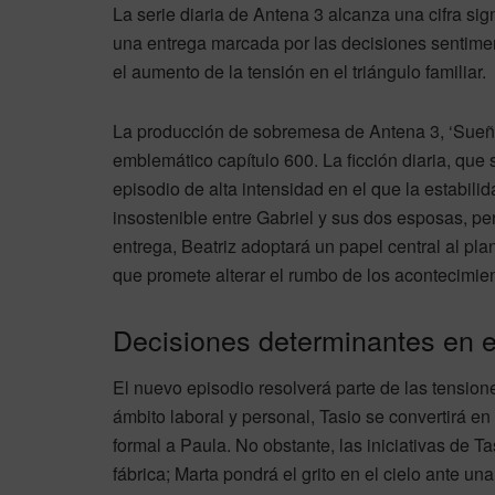
La serie diaria de Antena 3 alcanza una cifra sign
una entrega marcada por las decisiones sentimen
el aumento de la tensión en el triángulo familiar.
La producción de sobremesa de Antena 3, ‘Sueños d
emblemático capítulo 600. La ficción diaria, que
episodio de alta intensidad en el que la estabili
insostenible entre Gabriel y sus dos esposas, pe
entrega, Beatriz adoptará un papel central al pla
que promete alterar el rumbo de los acontecimien
Decisiones determinantes en el
El nuevo episodio resolverá parte de las tension
ámbito laboral y personal, Tasio se convertirá en
formal a Paula. No obstante, las iniciativas de Ta
fábrica; Marta pondrá el grito en el cielo ante un