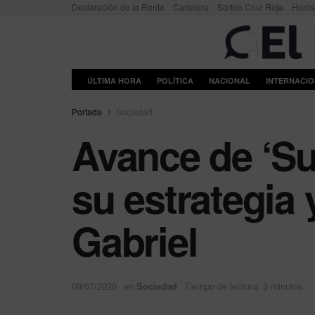
Declaración de la Renta
Cartelera
Sorteo Cruz Roja
Horó
ÚLTIMA HORA
POLÍTICA
NACIONAL
INTERNACI
Portada
Sociedad
Avance de ‘Sue
su estrategia
Gabriel
09/07/2026
en
Sociedad
Tiempo de lectura: 3 minutos