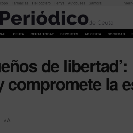
scopo
Farmacias
Helicóptero
Ferrys
Autobuses
Santoral
viern
ONAL
CEUTA
CEUTA TODAY
DEPORTES
AD CEUTA
SOCIEDAD
ños de libertad’: B
 y compromete la e
A
A