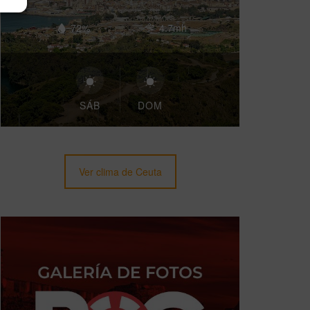
72%
4.7mh
SÁB
DOM
Ver clima de Ceuta