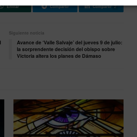
Enviar
Compartir
Compartir
2
Siguiente noticia
l
Avance de ‘Valle Salvaje’ del jueves 9 de julio:
la sorprendente decisión del obispo sobre
Victoria altera los planes de Dámaso