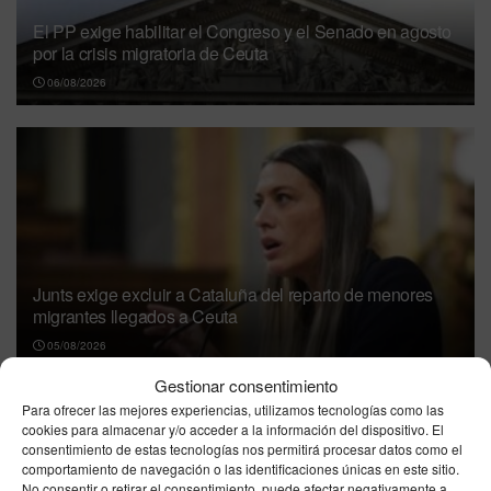
El PP exige habilitar el Congreso y el Senado en agosto
por la crisis migratoria de Ceuta
06/08/2026
Junts exige excluir a Cataluña del reparto de menores
migrantes llegados a Ceuta
05/08/2026
Gestionar consentimiento
Nicole Delgado responde a Pablo Fernández
Para ofrecer las mejores experiencias, utilizamos tecnologías como las
en directo por la Ley Trans: “No permito que
cookies para almacenar y/o acceder a la información del dispositivo. El
piense por mí”
consentimiento de estas tecnologías nos permitirá procesar datos como el
comportamiento de navegación o las identificaciones únicas en este sitio.
05/08/2026
No consentir o retirar el consentimiento, puede afectar negativamente a