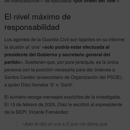
de hidrocarburos— se ejecutaba
«por orden del ‘one’»
.
El nivel máximo de
responsabilidad
Los agentes de la Guardia Civil son tajantes en su informe:
la alusión al ‘one’
«solo podría estar efectuada al
presidente del Gobierno y secretario general del
partido»
. Sostienen que, por pura jerarquía, es la única
persona con la posición necesaria para dar órdenes a
Santos Cerdán (exsecretario de Organización del PSOE),
a quien Díez llamaba ‘S’ o ‘Santi’.
El sumario recoge mensajes explícitos de la investigada.
El 15 de febrero de 2025, Díez le escribió al expresidente
de la SEPI, Vicente Fernández:
«Ayer le dijo el one a S que me dijera que