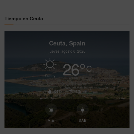
Tiempo en Ceuta
Ceuta, Spain
jueves, agosto 6, 2026
26
°
C
Sunny
64%
13mh
VIE
SÁB