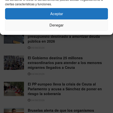
ciertas características y funciones.
Trabajo atribuye a personas recién
regularizadas unas 15.000 de las nuevas altas
Aceptar
del paro en julio
05/08/2026
Denegar
El Gobierno eleva en casi 30.000 millones el
presupuesto destinado a amortizar deuda
pública en 2026
05/08/2026
El Gobierno destina 25 millones
extraordinarios para atender a los menores
migrantes llegados a Ceuta
04/08/2026
El PP europeo lleva la crisis de Ceuta al
Parlamento y acusa a Sánchez de poner en
riesgo la soberanía
04/08/2026
Bruselas alerta de que los organismos