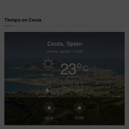
Tiempo en Ceuta
Ceuta, Spain
viernes, agosto 7, 2026
23
°
C
Sunny
77%
7.2mh
SÁB
DOM