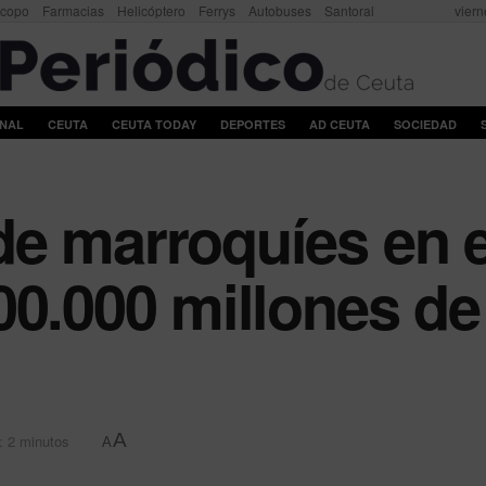
scopo
Farmacias
Helicóptero
Ferrys
Autobuses
Santoral
viern
ONAL
CEUTA
CEUTA TODAY
DEPORTES
AD CEUTA
SOCIEDAD
e marroquíes en e
00.000 millones d
A
: 2 minutos
A