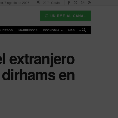
es, 7 agosto de 2026
23
Ceuta
°C
UNIRME AL CANAL
SUCESOS
MARRUECOS
ECONOMÍA
MAS…
l extranjero
e dirhams en