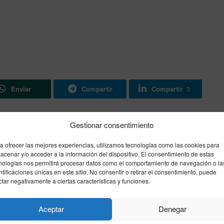
Enviar
Compartir
Compartir
3
Gestionar consentimiento
Siguiente noticia
a ofrecer las mejores experiencias, utilizamos tecnologías como las cookies para
a
Empate intenso entre El AD Ceuta y Villarreal
acenar y/o acceder a la información del dispositivo. El consentimiento de estas
º
B
nologías nos permitirá procesar datos como el comportamiento de navegación o la
ntificaciones únicas en este sitio. No consentir o retirar el consentimiento, puede
ctar negativamente a ciertas características y funciones.
Aceptar
Denegar