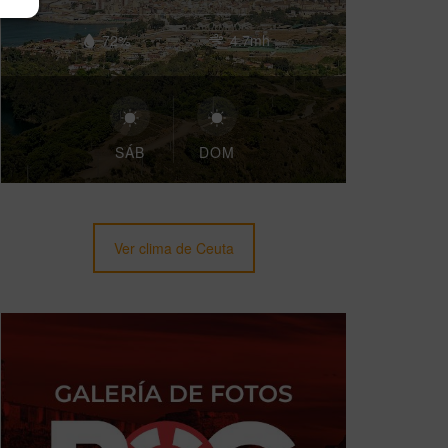
72%
4.7mh
SÁB
DOM
Ver clima de Ceuta