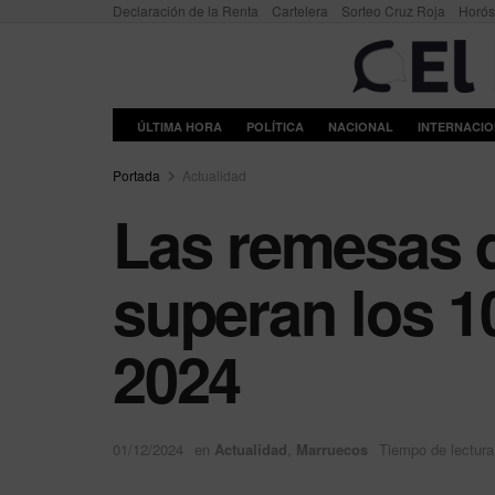
Declaración de la Renta
Cartelera
Sorteo Cruz Roja
Horó
ÚLTIMA HORA
POLÍTICA
NACIONAL
INTERNACI
Portada
Actualidad
Las remesas d
superan los 1
2024
01/12/2024
en
Actualidad
,
Marruecos
Tiempo de lectura