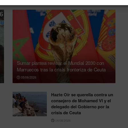
Sumar plantea revisar el Mundial 2030 con
Marruecos tras la crisis fronteriza de Ceuta
05/08/2026
Hazte Oír se querella contra un
consejero de Mohamed VI y el
delegado del Gobierno por la
crisis de Ceuta
04/08/2026