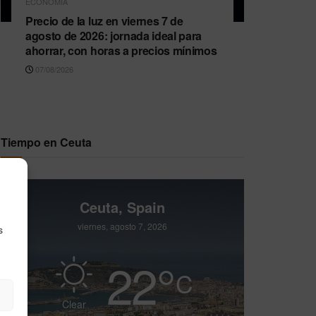
ECONOMÍA
Precio de la luz en viernes 7 de
agosto de 2026: jornada ideal para
ahorrar, con horas a precios mínimos
07/08/2026
Tiempo en Ceuta
Ceuta, Spain
viernes, agosto 7, 2026
s
22
°
C
Clear