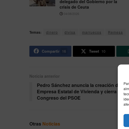
delegado del Gobierno por la
crisis de Ceuta
04/08/2026
Temas:
dinero
divisa
marruecos
Remesa
Compartir
16
Tweet
10
Noticia anterior
Par
Pedro Sánchez anuncia la creación de un
alm
Empresa Estatal de Vivienda y cierra el 41
tec
Congreso del PSOE
ide
afe
Otras
Noticias