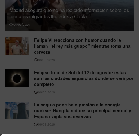
Madrid asegura que no ha recibido información sobre los
menores migrantes llegados a Ceuta
06/08/2026
Felipe VI reacciona con humor cuando le
llaman “el rey más guapo” mientras toma una
cerveza
06/08/2026
Eclipse total de Sol del 12 de agosto: estas
son las ciudades españolas donde se verá por
completo
06/08/2026
La sequía pone bajo presión a la energía
nuclear: Hungría reduce su principal central y
España vigila sus reservas
06/08/2026
NOAA eleva al 81% la probabilidad de un El