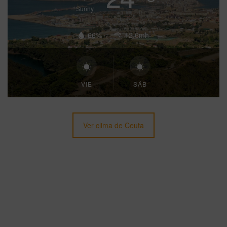
Sunny
66%
12.6mh
VIE
SÁB
Ver clima de Ceuta