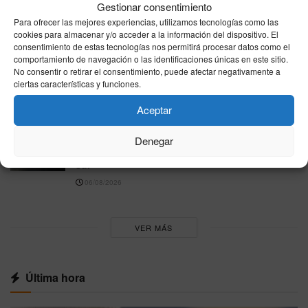
Gestionar consentimiento
Niño muy fuerte, pero los expertos piden
cautela ante los pronósticos extremos
Para ofrecer las mejores experiencias, utilizamos tecnologías como las
cookies para almacenar y/o acceder a la información del dispositivo. El
06/08/2026
consentimiento de estas tecnologías nos permitirá procesar datos como el
comportamiento de navegación o las identificaciones únicas en este sitio.
Starlite Marbella 2026: cómo llegar, dónde
No consentir o retirar el consentimiento, puede afectar negativamente a
comprar entradas y qué conciertos quedan en
ciertas características y funciones.
agosto
Aceptar
06/08/2026
España afronta un jueves de contrastes:
Denegar
granizo en el nordeste y hasta 39 grados en el
sur
06/08/2026
VER MÁS
Última hora