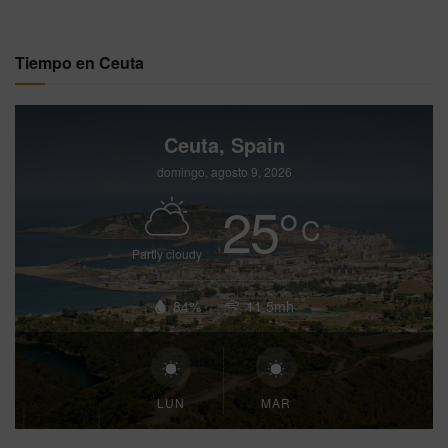
Tiempo en Ceuta
Ceuta, Spain
domingo, agosto 9, 2026
25
°
C
Partly cloudy
84%
11.5mh
LUN
MAR