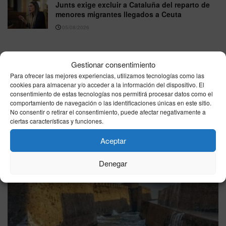
Junts exige excluir a Cataluña del reparto de
menores migrantes llegados a Ceuta
05/08/2026
VER MÁS
Gestionar consentimiento
Para ofrecer las mejores experiencias, utilizamos tecnologías como las
cookies para almacenar y/o acceder a la información del dispositivo. El
consentimiento de estas tecnologías nos permitirá procesar datos como el
Última hora
comportamiento de navegación o las identificaciones únicas en este sitio.
No consentir o retirar el consentimiento, puede afectar negativamente a
ciertas características y funciones.
Aceptar
Denegar