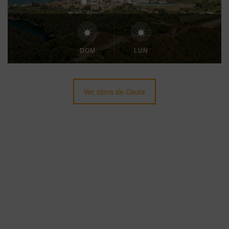
89%
6.5mh
DOM
LUN
Ver clima de Ceuta