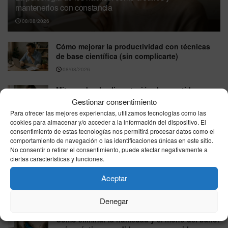
mantenerlos con constancia
08/08/2026
Cómo mejorar la productividad con técnicas
de base científica (sin complicarte)
08/08/2026
Mitos sobre la alimentación desmentidos por
la ciencia: lo que conviene saber
Gestionar consentimiento
Para ofrecer las mejores experiencias, utilizamos tecnologías como las
08/08/2026
cookies para almacenar y/o acceder a la información del dispositivo. El
consentimiento de estas tecnologías nos permitirá procesar datos como el
Consejos para dormir mejor según la ciencia:
comportamiento de navegación o las identificaciones únicas en este sitio.
hábitos que sí funcionan
No consentir o retirar el consentimiento, puede afectar negativamente a
08/08/2026
ciertas características y funciones.
Trucos sencillos para que los alimentos duren
Aceptar
más frescos: guía práctica para casa
Denegar
08/08/2026
Cómo eliminar la humedad y el moho del baño: