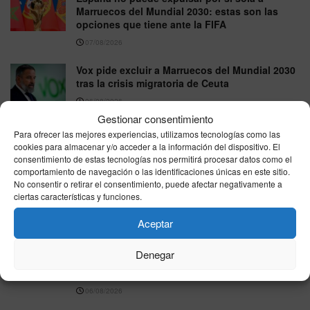
Marruecos del Mundial 2030: estas son las
opciones que tiene ante la FIFA
07/08/2026
Vox pide excluir a Marruecos del Mundial 2030
tras la crisis migratoria de Ceuta
06/08/2026
Gestionar consentimiento
GP de Gran Bretaña de MotoGP 2026: horarios
Para ofrecer las mejores experiencias, utilizamos tecnologías como las
y dónde ver en directo la carrera de Silverstone
cookies para almacenar y/o acceder a la información del dispositivo. El
consentimiento de estas tecnologías nos permitirá procesar datos como el
06/08/2026
comportamiento de navegación o las identificaciones únicas en este sitio.
No consentir o retirar el consentimiento, puede afectar negativamente a
Rafa Jódar firma una gran remontada ante
ciertas características y funciones.
Moutet y avanza en el Masters 1000 de Canadá
06/08/2026
Aceptar
La FIFA reconoce errores en su plan para
Denegar
atraer inversión privada al Mundial y anuncia
una revisión interna
06/08/2026