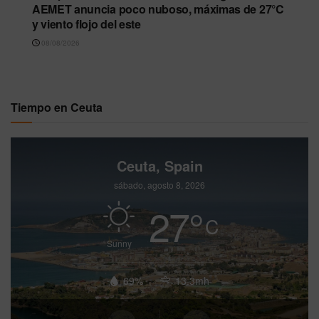
AEMET anuncia poco nuboso, máximas de 27°C
y viento flojo del este
08/08/2026
Tiempo en Ceuta
Ceuta, Spain
sábado, agosto 8, 2026
27
°
C
Sunny
69%
13.3mh