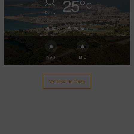
25
°
C
Sunny
63%
20.5mh
MAR
MIÉ
Ver clima de Ceuta