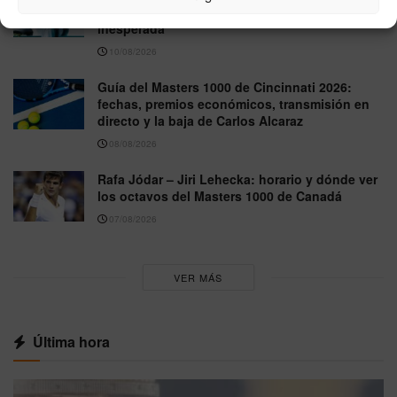
un nuevo acuerdo millonario con una marca
inesperada
10/08/2026
Guía del Masters 1000 de Cincinnati 2026:
fechas, premios económicos, transmisión en
directo y la baja de Carlos Alcaraz
08/08/2026
Rafa Jódar – Jiri Lehecka: horario y dónde ver
los octavos del Masters 1000 de Canadá
07/08/2026
VER MÁS
Última hora