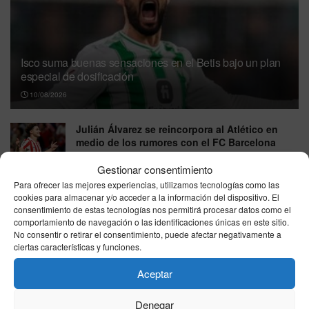
Isco suma buenas sensaciones en el Betis bajo un plan
especial de dosificación
10/08/2026
Julián Álvarez se reincorpora al Atlético en
medio de los rumores con el FC Barcelona
10/08/2026
Gestionar consentimiento
Para ofrecer las mejores experiencias, utilizamos tecnologías como las
El Manchester City prepara casi 270 millones
cookies para almacenar y/o acceder a la información del dispositivo. El
para suplir la partida de Rodri
consentimiento de estas tecnologías nos permitirá procesar datos como el
10/08/2026
comportamiento de navegación o las identificaciones únicas en este sitio.
No consentir o retirar el consentimiento, puede afectar negativamente a
Williams mueve ficha ante las dudas de Carlos
ciertas características y funciones.
Sainz y ya negocia con Sergio Pérez para 2027
Aceptar
10/08/2026
Denegar
Mbappé pone fin a 19 años con Nike y negocia