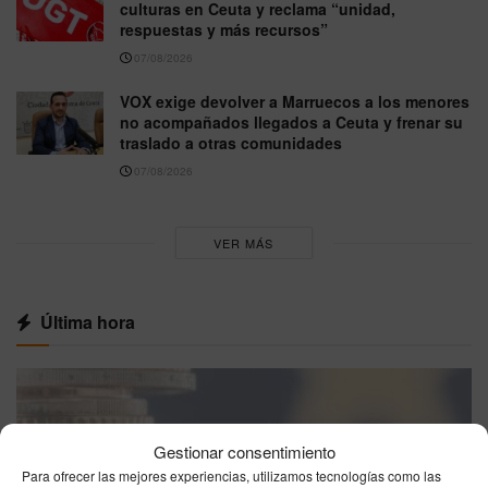
culturas en Ceuta y reclama “unidad,
respuestas y más recursos”
07/08/2026
VOX exige devolver a Marruecos a los menores
no acompañados llegados a Ceuta y frenar su
traslado a otras comunidades
07/08/2026
VER MÁS
Última hora
Gestionar consentimiento
Para ofrecer las mejores experiencias, utilizamos tecnologías como las