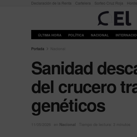
Declaración de la Renta
Cartelera
Sorteo Cruz Roja
Horó
ÚLTIMA HORA
POLÍTICA
NACIONAL
INTERNACI
Portada
Nacional
Sanidad desca
del crucero tr
genéticos
11/05/2026
en
Nacional
Tiempo de lectura: 3 minutos