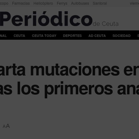
scopo
Farmacias
Helicóptero
Ferrys
Autobuses
Santoral
viern
ONAL
CEUTA
CEUTA TODAY
DEPORTES
AD CEUTA
SOCIEDAD
rta mutaciones en
as los primeros aná
A
A