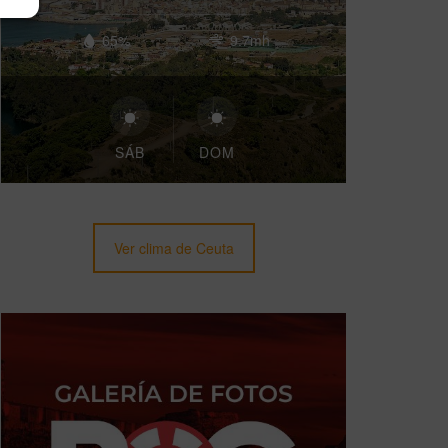
65%
9.7mh
SÁB
DOM
Ver clima de Ceuta