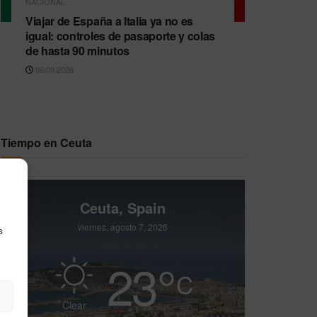
NACIONAL
Viajar de España a Italia ya no es
igual: controles de pasaporte y colas
de hasta 90 minutos
06/08/2026
Tiempo en Ceuta
Ceuta, Spain
viernes, agosto 7, 2026
s
23
°
C
Clear