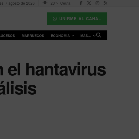
es, 7 agosto de 2026
23
Ceuta
°C
UNIRME AL CANAL
SUCESOS
MARRUECOS
ECONOMÍA
MAS…
 el hantavirus
lisis