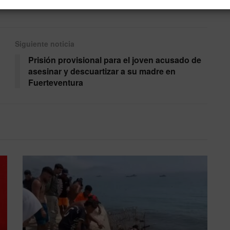
Siguiente noticia
Prisión provisional para el joven acusado de
asesinar y descuartizar a su madre en
Fuerteventura