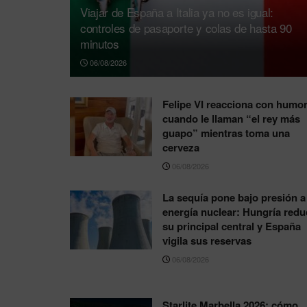
Viajar de España a Italia ya no es igual:
controles de pasaporte y colas de hasta 90
minutos
06/08/2026
Felipe VI reacciona con humo
cuando le llaman “el rey más
guapo” mientras toma una
cerveza
06/08/2026
La sequía pone bajo presión a 
energía nuclear: Hungría redu
su principal central y España
vigila sus reservas
06/08/2026
Starlite Marbella 2026: cómo