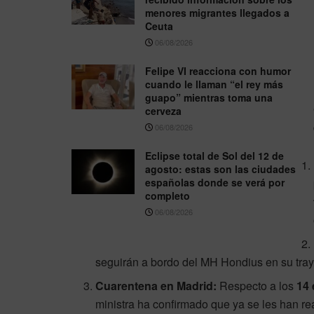
menores migrantes llegados a
Ceuta
06/08/2026
Felipe VI reacciona con humor
cuando le llaman “el rey más
guapo” mientras toma una
cerveza
06/08/2026
Eclipse total de Sol del 12 de
agosto: estas son las ciudades
españolas donde se verá por
completo
06/08/2026
seguirán a bordo del MH Hondius en su traye
Cuarentena en Madrid:
Respecto a los
14
ministra ha confirmado que ya se les han r