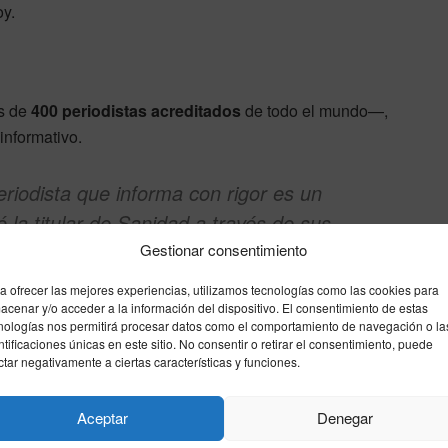
oy.
s de
400 periodistas acreditados
de todo el mundo—,
informativo.
eriodista que informa con rigor es un
 la titular de Sanidad a través de sus
Gestionar consentimiento
a ofrecer las mejores experiencias, utilizamos tecnologías como las cookies para
con exactitud cómo se originó la transmisión inicial y
acenar y/o acceder a la información del dispositivo. El consentimiento de estas
ógico internacionales.
nologías nos permitirá procesar datos como el comportamiento de navegación o la
ntificaciones únicas en este sitio. No consentir o retirar el consentimiento, puede
ctar negativamente a ciertas características y funciones.
Monica Garcia
mutaciones
Sanidad
Aceptar
Denegar
Enviar
Compartir
Compartir
1