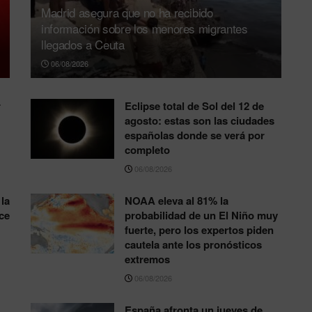
Madrid asegura que no ha recibido
información sobre los menores migrantes
llegados a Ceuta
06/08/2026
r
Eclipse total de Sol del 12 de
agosto: estas son las ciudades
españolas donde se verá por
completo
06/08/2026
la
NOAA eleva al 81% la
ce
probabilidad de un El Niño muy
fuerte, pero los expertos piden
cautela ante los pronósticos
extremos
06/08/2026
España afronta un jueves de