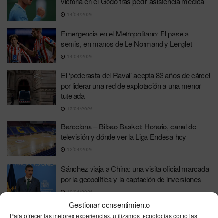
victoria en el Godó tras pedir asistencia médica
14/04/2026
Emergencia en el Metropolitano: El pase a
semis, en manos de Le Normand y Lenglet
14/04/2026
El ‘pederasta del Raval’ acepta 83 años de cárcel
por liderar una red de explotación a una menor
tutelada
13/04/2026
Barcelona – Bilbao Basket: Horario, canal de
televisión y dónde ver la Liga Endesa hoy
12/04/2026
Sánchez viaja a China: una visita oficial marcada
por la geopolítica y la captación de inversiones
10/04/2026
Gestionar consentimiento
Rufián y Montero sellan en Barcelona su alianza
Para ofrecer las mejores experiencias, utilizamos tecnologías como las