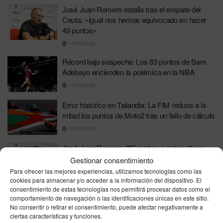
José Juan Romero estalla tras el empate del
Ceuta: «Igual nos hemos equivocado en hacer
49 puntos»
11/04/2026
Récord bajo sospecha: Los 83 puntos de Bam
Adebayo encienden la polémica en la NBA
11/03/2026
Error histórico en Tailandia: La FIM reduce a la
mitad los puntos de Moto2 tras un fallo de cálculo
06/03/2026
José Juan Romero: “35 puntos a estas alturas…
¡una temporada increíble!”
Gestionar consentimiento
Para ofrecer las mejores experiencias, utilizamos tecnologías como las
27/01/2026
cookies para almacenar y/o acceder a la información del dispositivo. El
consentimiento de estas tecnologías nos permitirá procesar datos como el
La fase de grupos de la Champions League llega
comportamiento de navegación o las identificaciones únicas en este sitio.
al límite: ocho equipos con 13 puntos y España
No consentir o retirar el consentimiento, puede afectar negativamente a
pendiente del milagro
ciertas características y funciones.