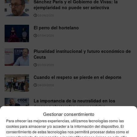
Sánchez París y el Gobierno de Vivas: la
ejemplaridad no puede ser selectiva
08/06/2026
El perro del hortelano
07/04/2026
Pluralidad institucional y futuro económico de
Ceuta
30/03/2026
Cuando el respeto se pierde en el deporte
26/03/2026
La importancia de la neutralidad en los
órganos electorales empresariales
Gestionar consentimiento
25/03/2026
Para ofrecer las mejores experiencias, utilizamos tecnologías como las
cookies para almacenar y/o acceder a la información del dispositivo. El
Una Confederación útil: menos discurso y más
consentimiento de estas tecnologías nos permitirá procesar datos como el
herramientas para el empresario