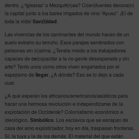
dentro. ¿“Iglesias” o Mezqui
t
(n)as? Ci(en)fuentes decora(n)
la capital junto a los bares irrigados de vino “Ayuso”. ¡El de
toda la vida!
San(t)idad
.
Las vivencias de los caminantes del mundo hacen de un
suelo extraño su terruño. Esos parajes sembrados con
personas sin (c)alma. ¿Tenéis miedo a los trabajadores
capaces de
ca
(o)pacitar a la no-gente desesperada y sin
arte? Tanto unos como otros viven engañados por el
espejismo de
llegar
. ¿A dónde? Eso se lo dejo a cada
cual.
¿A qué esperan los africanos/americanos/asiáticos para
hacer una hermosa revolución e independizarse de la
explotación de Occidente? Colonialismo económico e
ideológico.
Simbólico
. Los esclavos que se escapan de
casa del amo explo
t
(r)ador, hoy en día, traspasan fronteras.
Sí, la tuya y la de los demás. El material del que están