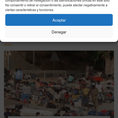
comportamiento de navegación o las identificaciones únicas en este sitio.
24/03/2026
No consentir o retirar el consentimiento, puede afectar negativamente a
ciertas características y funciones.
Aceptar
VER MÁS
Denegar
Última hora