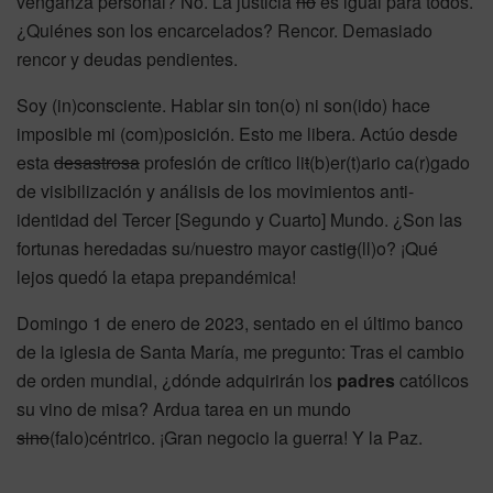
venganza personal? No. La justicia
no
es igual para todos.
¿Quiénes son los encarcelados? Rencor. Demasiado
rencor y deudas pendientes.
Soy (in)consciente. Hablar sin ton(o) ni son(ido) hace
imposible mi (com)posición. Esto me libera. Actúo desde
esta
desastrosa
profesión de crítico li
t
(b)er(t)ario ca(r)gado
de visibilización y análisis de los movimientos anti-
identidad del Tercer [Segundo y Cuarto] Mundo. ¿Son las
fortunas heredadas su/nuestro mayor casti
g
(ll)o? ¡Qué
lejos quedó la etapa prepandémica!
Domingo 1 de enero de 2023, sentado en el último banco
de la iglesia de Santa María, me pregunto: Tras el cambio
de orden mundial, ¿dónde adquirirán los
padres
católicos
su vino de misa? Ardua tarea en un mundo
sino
(falo)céntrico. ¡Gran negocio la guerra! Y la Paz.