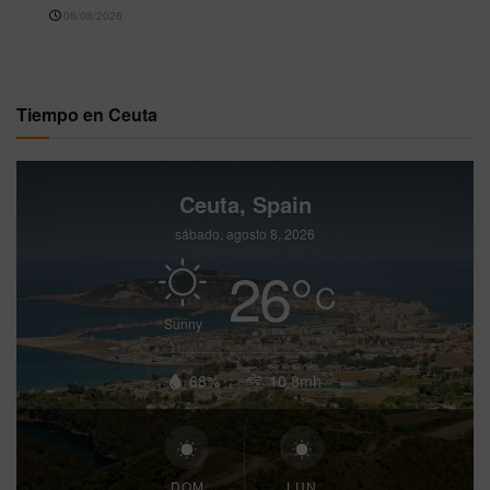
08/08/2026
Tiempo en Ceuta
Ceuta, Spain
sábado, agosto 8, 2026
26
°
C
Sunny
68%
10.8mh
DOM
LUN