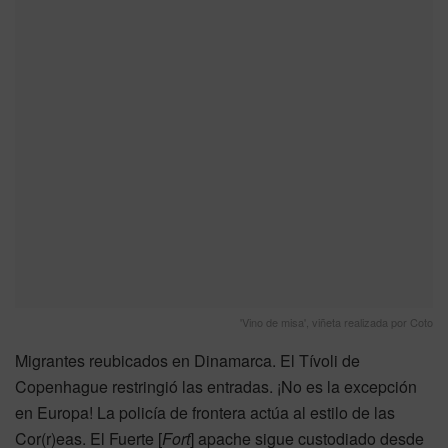
'Vino de misa', viñeta realizada por Coto
Migrantes reubicados en Dinamarca. El Tívoli de
Copenhague restringió las entradas. ¡No es la excepción
en Europa! La policía de frontera actúa al estilo de las
Cor(r)eas. El Fuerte [
Fort
] apache sigue custodiado desde