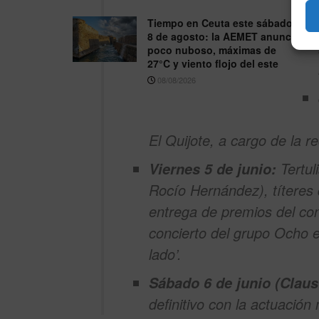
Tiempo en Ceuta este sábado
8 de agosto: la AEMET anuncia
poco nuboso, máximas de
27°C y viento flojo del este
08/08/2026
El Quijote
, a cargo de la 
Tertuli
Viernes 5 de junio:
Rocío Hernández), títeres 
entrega de premios del c
concierto del grupo Ocho e
lado’.
Sábado 6 de junio (Claus
definitivo con la actuación 