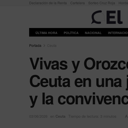
Declaración de la Renta
Cartelera
Sorteo Cruz Roja
Horó
ÚLTIMA HORA
POLÍTICA
NACIONAL
INTERNACI
Portada
Ceuta
Vivas y Orozco
Ceuta en una 
y la convivenc
03/06/2026
en
Ceuta
Tiempo de lectura: 3 minutos
A