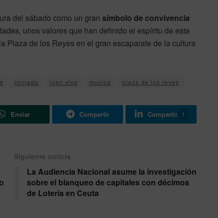
sura del sábado como un gran
símbolo de convivencia
dades, unos valores que han definido el espíritu de esta
la Plaza de los Reyes en el gran escaparate de la cultura
s
jornada
juan viva
musica
plaza de los reyes
Enviar
Compartir
Compartir
1
Siguiente noticia
La Audiencia Nacional asume la investigación
co
sobre el blanqueo de capitales con décimos
de Lotería en Ceuta