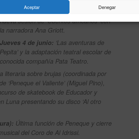
juegos de mesa y literatura (Club de
Aceptar
Denegar
Lectura de la Biblioteca Adolfo Suárez) y
nueva sesión de ‘Cuentos africanos’ con
la narradora Ana Griott.
‘Las aventuras de
Jueves 4 de junio:
Pepita’ y la adaptación teatral escolar de
reconocida compañía Pata Teatro.
a literaria sobre brujas (coordinada por
de ‘Peneque el Valiente’ (Miguel Pino),
oncurso de
skatebook
de Educador y
n Luna presentando su disco ‘Al otro
Última función de Peneque y cierre
ura):
musical del Coro de Al Idrissi.