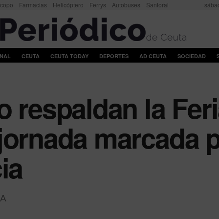
scopo
Farmacias
Helicóptero
Ferrys
Autobuses
Santoral
sábad
ONAL
CEUTA
CEUTA TODAY
DEPORTES
AD CEUTA
SOCIEDAD
 respaldan la Feri
jornada marcada p
ia
A