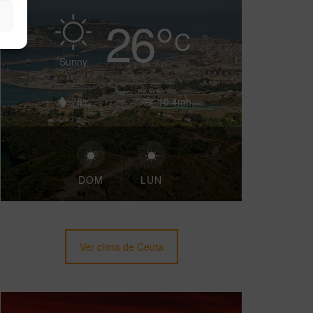
26
°
C
Sunny
78%
10.4mh
DOM
LUN
Ver clima de Ceuta