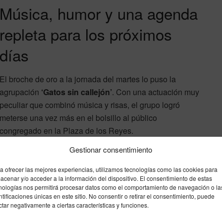
Música, humor y una agenda
repleta para los próximos
días
El broche de oro a la jornada del martes lo puso la
agrupación
‘Gatos sin callejón’
. Con una actuación muy
peculiar que combinó música y risas, el grupo logró
meterse una vez más en el bolsillo al público
congregado en la Plaza de los Reyes.
Gestionar consentimiento
📅 Guía de actividades:
a ofrecer las mejores experiencias, utilizamos tecnologías como las cookies para
Lo que está por venir
acenar y/o acceder a la información del dispositivo. El consentimiento de estas
nologías nos permitirá procesar datos como el comportamiento de navegación o la
ntificaciones únicas en este sitio. No consentir o retirar el consentimiento, puede
ctar negativamente a ciertas características y funciones.
Jornada de
Miércoles 3 de junio: