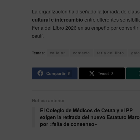
La organización ha diseñado la jornada de clau
cultural e intercambio
entre diferentes sensibili
Feria del Libro 2026 en su empeño por convertir 
ceutí.
Temas:
callejon
contacto
feria del libro
gato
Compartir
5
Tweet
3
Noticia anterior
El Colegio de Médicos de Ceuta y el PP
exigen la retirada del nuevo Estatuto Mar
por «falta de consenso»