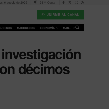
es, 6 agosto de 2026
24
Ceuta
°C
UNIRME AL CANAL
SUCESOS
MARRUECOS
ECONOMÍA
MAS…
investigación
 con décimos