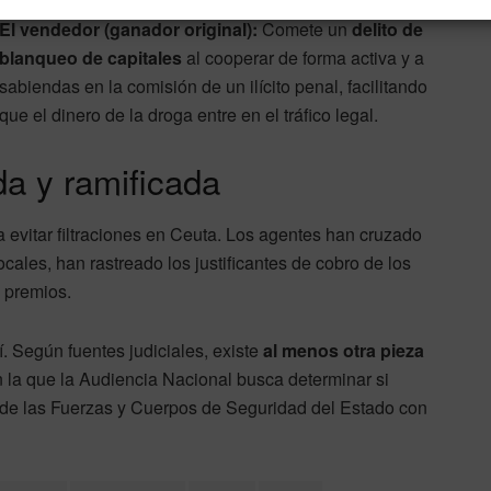
El vendedor (ganador original):
Comete un
delito de
blanqueo de capitales
al cooperar de forma activa y a
sabiendas en la comisión de un ilícito penal, facilitando
que el dinero de la droga entre en el tráfico legal.
da y ramificada
evitar filtraciones en Ceuta. Los agentes han cruzado
ocales, han rastreado los justificantes de cobro de los
 premios.
. Según fuentes judiciales, existe
al menos otra pieza
 la que la Audiencia Nacional busca determinar si
 de las Fuerzas y Cuerpos de Seguridad del Estado con