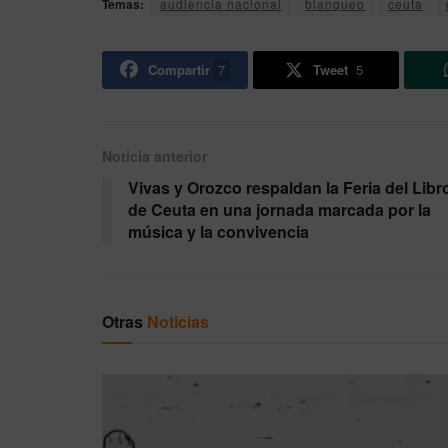
Temas:
audiencia nacional
blanqueo
ceuta
Compartir
7
Tweet
5
Noticia anterior
Vivas y Orozco respaldan la Feria del Libr
de Ceuta en una jornada marcada por la
música y la convivencia
Otras
Noticias