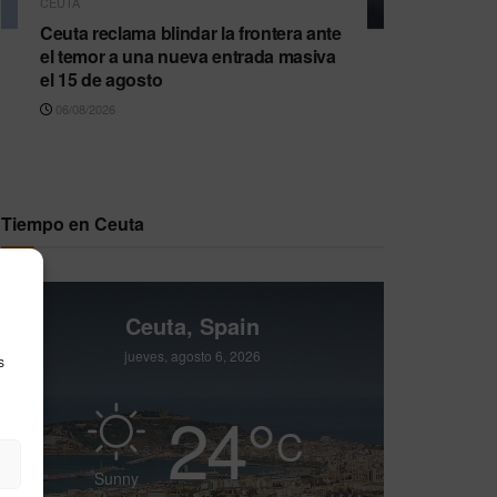
CEUTA
Ceuta reclama blindar la frontera ante
el temor a una nueva entrada masiva
el 15 de agosto
06/08/2026
Tiempo en Ceuta
Ceuta, Spain
jueves, agosto 6, 2026
s
24
°
C
Sunny