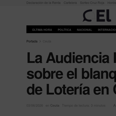
Declaración de la Renta
Cartelera
Sorteo Cruz Roja
Horó
ÚLTIMA HORA
POLÍTICA
NACIONAL
INTERNACI
Portada
Ceuta
La Audiencia 
sobre el blan
de Lotería en
03/06/2026
en
Ceuta
Tiempo de lectura: 3 minutos
A