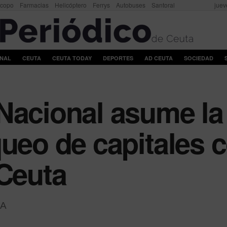
scopo
Farmacias
Helicóptero
Ferrys
Autobuses
Santoral
juev
ONAL
CEUTA
CEUTA TODAY
DEPORTES
AD CEUTA
SOCIEDAD
Nacional asume la 
queo de capitales
 Ceuta
A