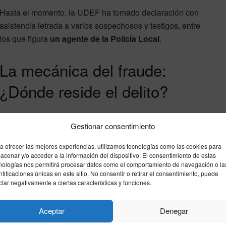
Hasta el momento, la UDEF ha tomado declaración con
asistencia letrada a varios sospechosos y testigos, entre
los que figura
un agente de la Policía Local
.
La mecánica del fraude:
¿Dónde reside el delito?
El blanqueo mediante la lotería es un método clásico
Gestionar consentimiento
pero altamente perseguido:
a ofrecer las mejores experiencias, utilizamos tecnologías como las cookies para
acenar y/o acceder a la información del dispositivo. El consentimiento de estas
El comprador (criminal):
Está dispuesto a perder dinero
nologías nos permitirá procesar datos como el comportamiento de navegación o la
de forma inmediata. Paga al ganador original una
ntificaciones únicas en este sitio. No consentir o retirar el consentimiento, puede
cantidad superior al premio real a cambio del boleto
ctar negativamente a ciertas características y funciones.
legal. A cambio, consigue un cheque de Loterías del
Estado que justifica ante Hacienda un incremento
Aceptar
Denegar
patrimonial «limpio».