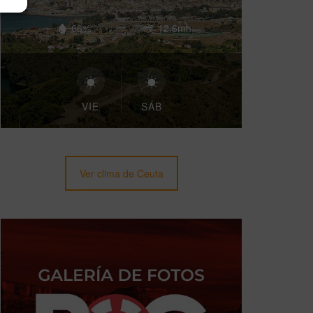
66%
12.6mh
VIE
SÁB
Ver clima de Ceuta