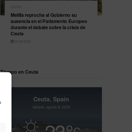
CEUTA
Melilla reprocha al Gobierno su
ausencia en el Parlamento Europeo
durante el debate sobre la crisis de
Ceuta
07/08/2026
Tiempo en Ceuta
Ceuta, Spain
s
sábado, agosto 8, 2026
23
°
C