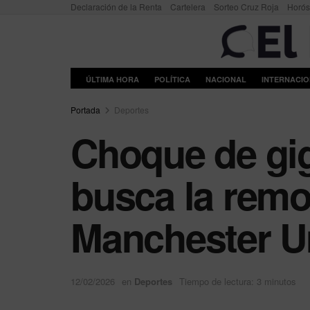
Declaración de la Renta
Cartelera
Sorteo Cruz Roja
Horó
ÚLTIMA HORA
POLÍTICA
NACIONAL
INTERNACI
Portada
Deportes
Choque de giga
busca la remo
Manchester U
12/02/2026
en
Deportes
Tiempo de lectura: 3 minutos