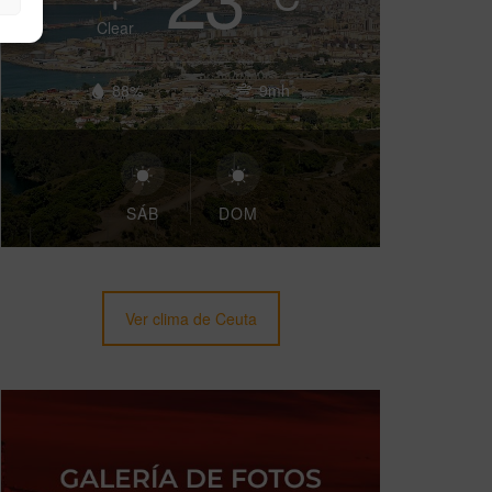
Clear
88%
9mh
SÁB
DOM
Ver clima de Ceuta