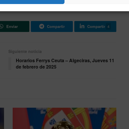
ter United Women
UWCL
Wanda Alcalá
Enviar
Compartir
Compartir
4
Siguiente noticia
Horarios Ferrys Ceuta – Algeciras, Jueves 11
de febrero de 2025