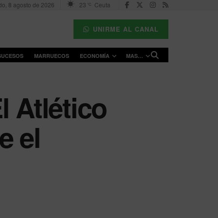
o, 8 agosto de 2026
23
Ceuta
°C
UNIRME AL CANAL
SUCESOS
MARRUECOS
ECONOMÍA
MAS…
 Atlético
e el