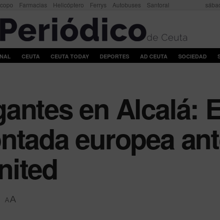
scopo
Farmacias
Helicóptero
Ferrys
Autobuses
Santoral
sábad
ONAL
CEUTA
CEUTA TODAY
DEPORTES
AD CEUTA
SOCIEDAD
ntes en Alcalá: El
ntada europea ant
nited
A
A