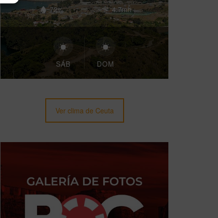
72%
4.7mh
SÁB
DOM
Ver clima de Ceuta