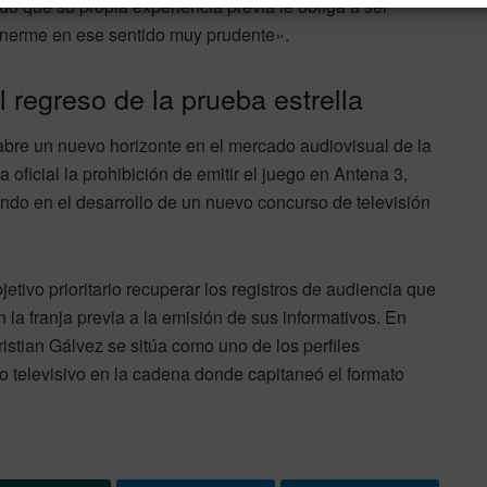
do que su propia experiencia previa le obliga a ser
tenerme en ese sentido muy prudente».
 regreso de la prueba estrella
abre un nuevo horizonte en el mercado audiovisual de la
oficial la prohibición de emitir el juego en Antena 3,
do en el desarrollo de un nuevo concurso de televisión
tivo prioritario recuperar los registros de audiencia que
 la franja previa a la emisión de sus informativos. En
istian Gálvez se sitúa como uno de los perfiles
o televisivo en la cadena donde capitaneó el formato