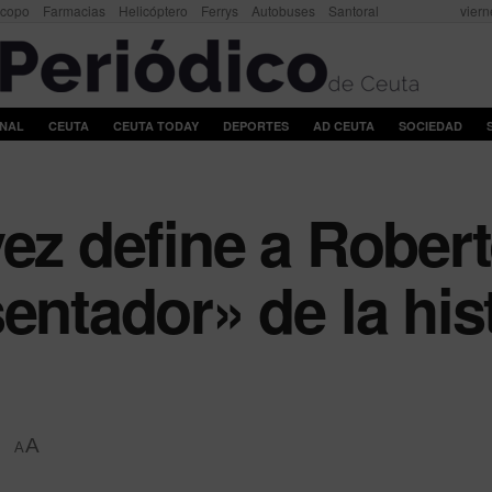
scopo
Farmacias
Helicóptero
Ferrys
Autobuses
Santoral
viern
ONAL
CEUTA
CEUTA TODAY
DEPORTES
AD CEUTA
SOCIEDAD
vez define a Rober
entador» de la his
A
A