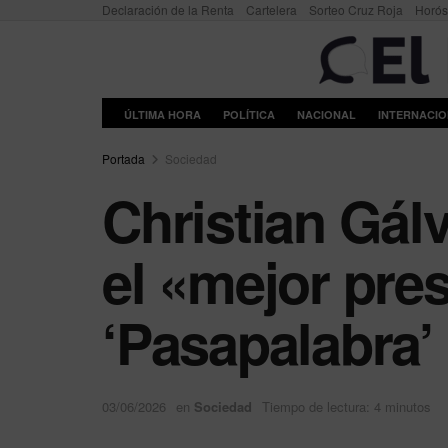
Declaración de la Renta
Cartelera
Sorteo Cruz Roja
Horó
ÚLTIMA HORA
POLÍTICA
NACIONAL
INTERNACI
Portada
Sociedad
Christian Gál
el «mejor pres
‘Pasapalabra’
03/06/2026
en
Sociedad
Tiempo de lectura: 4 minutos