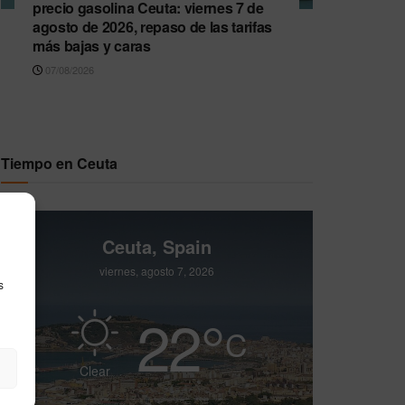
precio gasolina Ceuta: viernes 7 de
agosto de 2026, repaso de las tarifas
más bajas y caras
07/08/2026
Tiempo en Ceuta
Ceuta, Spain
viernes, agosto 7, 2026
s
22
°
C
Clear