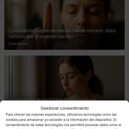
Curiosidades sorprendentes del cuerpo humano: datos
curiosos que te conectan contigo
08/08/2026
La psicología de los hábitos: cómo crearlos y
mantenerlos con constancia
Gestionar consentimiento
08/08/2026
Para ofrecer las mejores experiencias, utilizamos tecnologías como las
cookies para almacenar y/o acceder a la información del dispositivo. El
consentimiento de estas tecnologías nos permitirá procesar datos como el
Cómo mejorar la productividad con técnicas