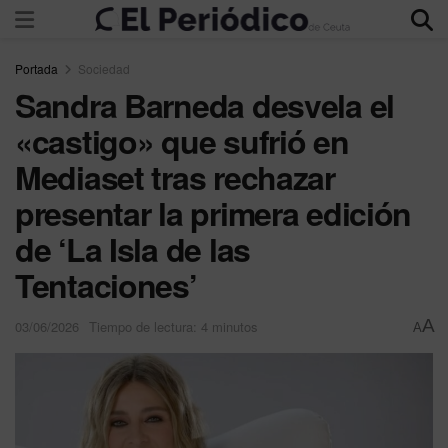
Portada
Sociedad
Sandra Barneda desvela el
«castigo» que sufrió en
Mediaset tras rechazar
presentar la primera edición
de ‘La Isla de las
Tentaciones’
A
03/06/2026
Tiempo de lectura: 4 minutos
A