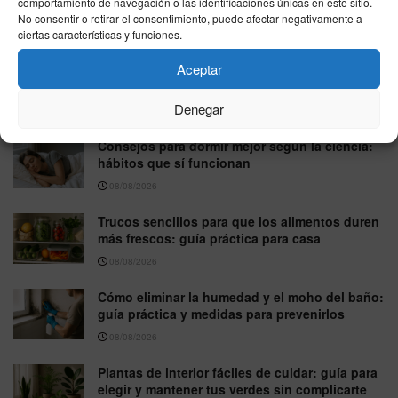
comportamiento de navegación o las identificaciones únicas en este sitio.
de base científica (sin complicarte)
No consentir o retirar el consentimiento, puede afectar negativamente a
ciertas características y funciones.
08/08/2026
Aceptar
Mitos sobre la alimentación desmentidos por
la ciencia: lo que conviene saber
Denegar
08/08/2026
Consejos para dormir mejor según la ciencia:
hábitos que sí funcionan
08/08/2026
Trucos sencillos para que los alimentos duren
más frescos: guía práctica para casa
08/08/2026
Cómo eliminar la humedad y el moho del baño:
guía práctica y medidas para prevenirlos
08/08/2026
Plantas de interior fáciles de cuidar: guía para
elegir y mantener tus verdes sin complicarte