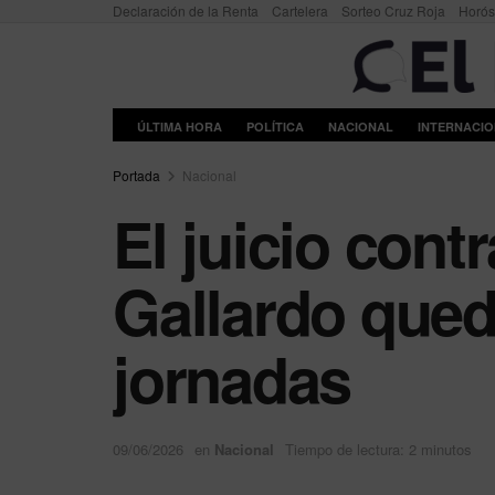
Declaración de la Renta
Cartelera
Sorteo Cruz Roja
Horó
ÚLTIMA HORA
POLÍTICA
NACIONAL
INTERNACI
Portada
Nacional
El juicio con
Gallardo queda
jornadas
09/06/2026
en
Nacional
Tiempo de lectura: 2 minutos