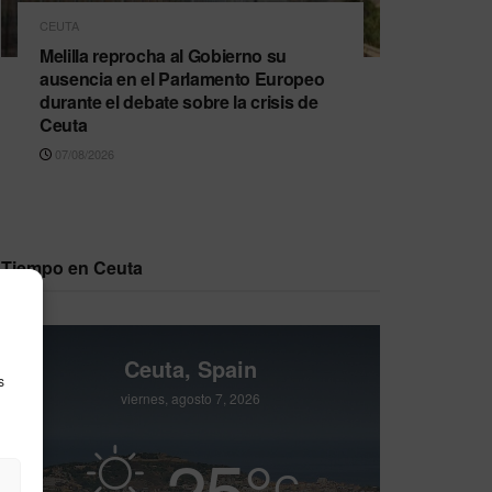
CEUTA
Melilla reprocha al Gobierno su
ausencia en el Parlamento Europeo
durante el debate sobre la crisis de
Ceuta
07/08/2026
Tiempo en Ceuta
Ceuta, Spain
s
viernes, agosto 7, 2026
25
°
C