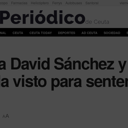
scopo
Farmacias
Helicóptero
Ferrys
Autobuses
Santoral
viern
ONAL
CEUTA
CEUTA TODAY
DEPORTES
AD CEUTA
SOCIEDAD
tra David Sánchez 
 visto para senten
A
A