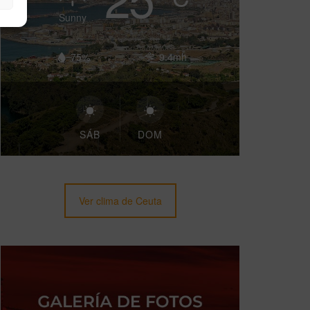
Sunny
75%
9.4mh
SÁB
DOM
Ver clima de Ceuta