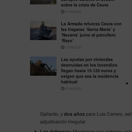
sobre la crisis de Ceuta
07/08/2026
La Armada refuerza Ceuta con
las fragatas ‘Santa María’ y
‘Navarra’ junto al patrullero
‘Rayo’
07/08/2026
Las ayudas por viviendas
destruidas en los incendios
llegan hasta 15.120 euros y
exigen que sea la residencia
habitual
07/08/2026
Gallardo, y
dos años
para Luis Carrero, se
adjudicación irregular.
Las defensas:
Mantienen una petición un