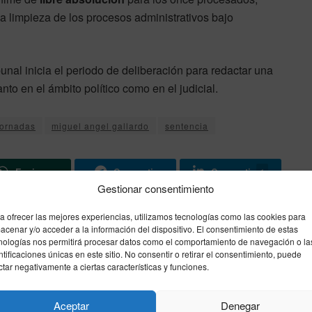
la limpieza de los procesos administrativos bajo
bunal inicia el periodo de deliberación para redactar una
o en el ámbito político como en el judicial.
ornadas
miguel angel gallardo
sentencia
Enviar
Compartir
Compartir
1
Gestionar consentimiento
a ofrecer las mejores experiencias, utilizamos tecnologías como las cookies para
acenar y/o acceder a la información del dispositivo. El consentimiento de estas
Siguiente noticia
nologías nos permitirá procesar datos como el comportamiento de navegación o la
Fervor en Cataluña ante la llegada histórica
ntificaciones únicas en este sitio. No consentir o retirar el consentimiento, puede
ctar negativamente a ciertas características y funciones.
del Papa León XIV: Barcelona se blinda para
una agenda multitudinaria
Aceptar
Denegar