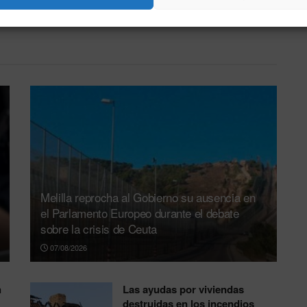
Melilla reprocha al Gobierno su ausencia en
el Parlamento Europeo durante el debate
sobre la crisis de Ceuta
07/08/2026
n
Las ayudas por viviendas
destruidas en los incendios