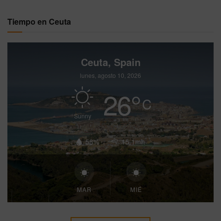
Tiempo en Ceuta
Ceuta, Spain
lunes, agosto 10, 2026
26
°
C
Sunny
58%
15.1mh
MAR
MIÉ