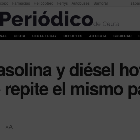
scopo
Farmacias
Helicóptero
Ferrys
Autobuses
Santoral
sábad
ONAL
CEUTA
CEUTA TODAY
DEPORTES
AD CEUTA
SOCIEDAD
asolina y diésel h
 repite el mismo p
A
A