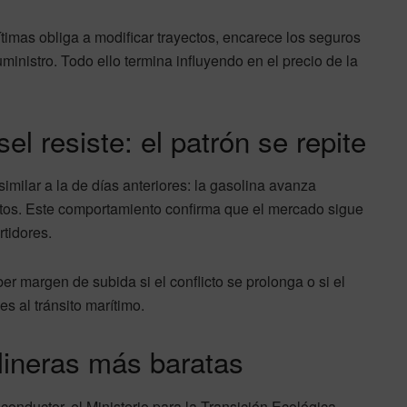
ítimas obliga a modificar trayectos, encarece los seguros
ministro. Todo ello termina influyendo en el precio de la
el resiste: el patrón se repite
milar a la de días anteriores: la gasolina avanza
altos. Este comportamiento confirma que el mercado sigue
rtidores.
r margen de subida si el conflicto se prolonga o si el
s al tránsito marítimo.
lineras más baratas
conductor, el Ministerio para la Transición Ecológica