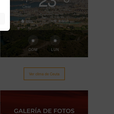
Clear
88%
8.6mh
DOM
LUN
Ver clima de Ceuta