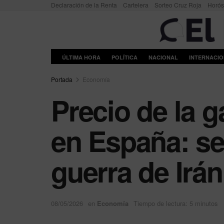
Declaración de la Renta
Cartelera
Sorteo Cruz Roja
Horó
ÚLTIMA HORA
POLÍTICA
NACIONAL
INTERNACI
Portada
Economía
Precio de la g
en España: se
guerra de Irán
08/05/2026
en
Economía
Tiempo de lectura: 5 minutos