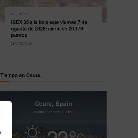
ECONOMÍA
IBEX 35 a la baja este viernes 7 de
agosto de 2026: cierra en 20.176
puntos
07/08/2026
Tiempo en Ceuta
Ceuta, Spain
sábado, agosto 8, 2026
23
°
C
s