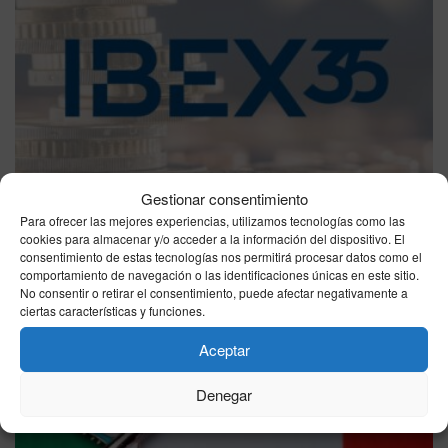
Gestionar consentimiento
ECONOMÍA
Para ofrecer las mejores experiencias, utilizamos tecnologías como las
IBEX 35, jueves 6 de agosto de 2026: cierra al
cookies para almacenar y/o acceder a la información del dispositivo. El
alza y roza los 20.279 puntos
consentimiento de estas tecnologías nos permitirá procesar datos como el
comportamiento de navegación o las identificaciones únicas en este sitio.
06/08/2026
No consentir o retirar el consentimiento, puede afectar negativamente a
ciertas características y funciones.
Aceptar
Denegar