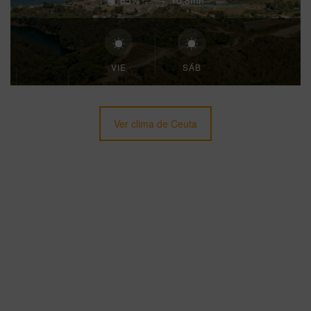
65%
10.8mh
VIE
SÁB
Ver clima de Ceuta