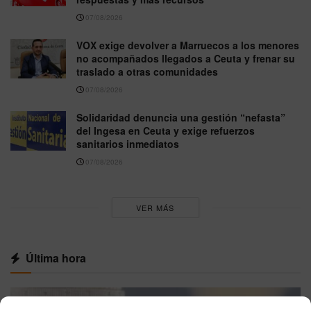
07/08/2026
VOX exige devolver a Marruecos a los menores
no acompañados llegados a Ceuta y frenar su
traslado a otras comunidades
07/08/2026
Solidaridad denuncia una gestión “nefasta”
del Ingesa en Ceuta y exige refuerzos
sanitarios inmediatos
07/08/2026
VER MÁS
Última hora