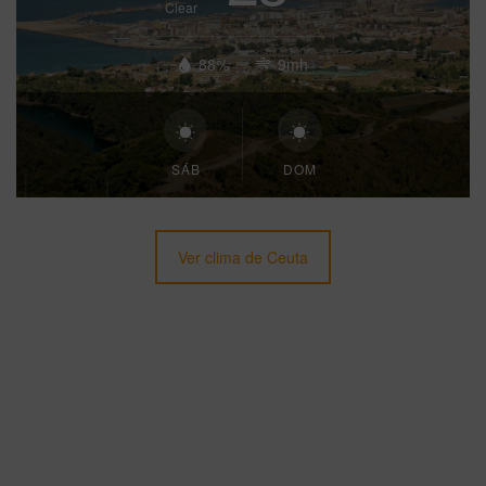
Clear
88%
9mh
SÁB
DOM
Ver clima de Ceuta