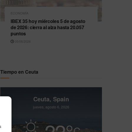
ECONOMÍA
IBEX 35 hoy miércoles 5 de agosto
de 2026: cierra al alza hasta 20.057
puntos
05/08/2026
Tiempo en Ceuta
Ceuta, Spain
jueves, agosto 6, 2026
22
°
C
s