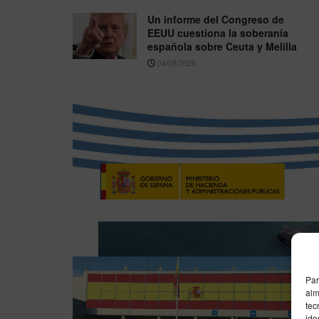
Un informe del Congreso de
EEUU cuestiona la soberanía
española sobre Ceuta y Melilla
04/08/2026
Par
alm
tec
ide