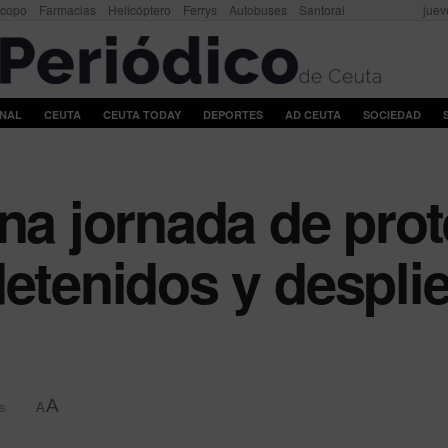
scopo
Farmacias
Helicóptero
Ferrys
Autobuses
Santoral
juev
ONAL
CEUTA
CEUTA TODAY
DEPORTES
AD CEUTA
SOCIEDAD
una jornada de pro
etenidos y desplie
A
s
A