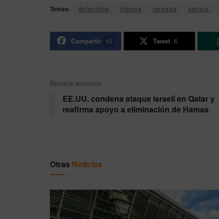
Temas:
detenidos
francia
jornada
policia
Compartir
10
Tweet
6
Noticia anterior
EE.UU. condena ataque israelí en Qatar y
reafirma apoyo a eliminación de Hamas
Otras
Noticias