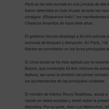
París se ha visto sumida en una jornada de alta 
fueron detenidas en todo el país durante las mov
consigna “¡Bloquemos todo!”, los manifestantes b
Chalecos Amarillos de hace siete años.
El gobierno francés desplegó a 80.000 policías en
acciones de bloqueo y disrupción. En París, 132
Nantes se convirtieron en los focos principales d
El clima social se ha visto agitado por la recien
Bayrou, que contempla 43.800 millones de euros 
festivos, así como la dimisión del primer ministr
los ayuntamientos de las principales ciudades.
El ministro de Interior, Bruno Retailleau, acusó 
nacido en redes sociales y alertó sobre la presen
disturbios. Por su parte, Jean-Luc Mélenchon, l