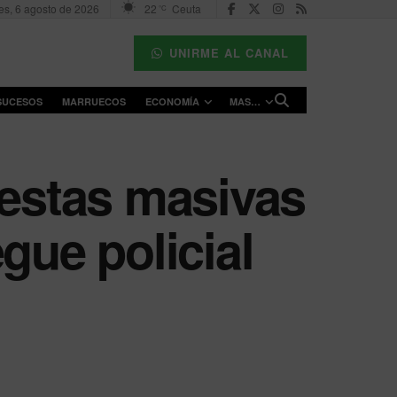
es, 6 agosto de 2026
22
Ceuta
°C
UNIRME AL CANAL
SUCESOS
MARRUECOS
ECONOMÍA
MAS…
testas masivas
gue policial