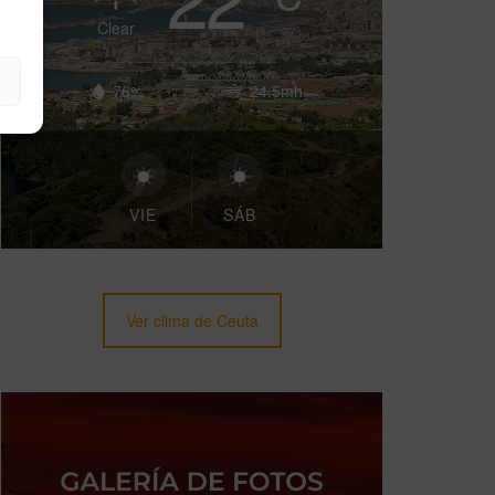
Clear
76%
24.5mh
VIE
SÁB
Ver clima de Ceuta