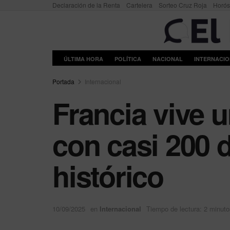
Declaración de la Renta
Cartelera
Sorteo Cruz Roja
Horó
ÚLTIMA HORA
POLÍTICA
NACIONAL
INTERNACI
Portada
Internacional
Francia vive 
con casi 200 d
histórico
10/09/2025
en
Internacional
Tiempo de lectura: 2 minuto