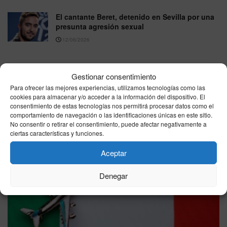
El cantante Beret, detenido en Sevilla por una
presunta agresión sexual
12/06/2026
VER MÁS
Gestionar consentimiento
Para ofrecer las mejores experiencias, utilizamos tecnologías como las
cookies para almacenar y/o acceder a la información del dispositivo. El
consentimiento de estas tecnologías nos permitirá procesar datos como el
Última hora
comportamiento de navegación o las identificaciones únicas en este sitio.
No consentir o retirar el consentimiento, puede afectar negativamente a
ciertas características y funciones.
Aceptar
Denegar