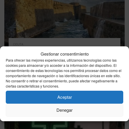
CEUTA
El tiempo en Ceuta este viernes 7 de agosto:
Gestionar consentimiento
AEMET marca cielo poco nuboso, máximas de
Para ofrecer las mejores experiencias, utilizamos tecnologías como las
27°C y viento del E
cookies para almacenar y/o acceder a la información del dispositivo. El
consentimiento de estas tecnologías nos permitirá procesar datos como el
07/08/2026
comportamiento de navegación o las identificaciones únicas en este sitio.
No consentir o retirar el consentimiento, puede afectar negativamente a
ciertas características y funciones.
Aceptar
Denegar