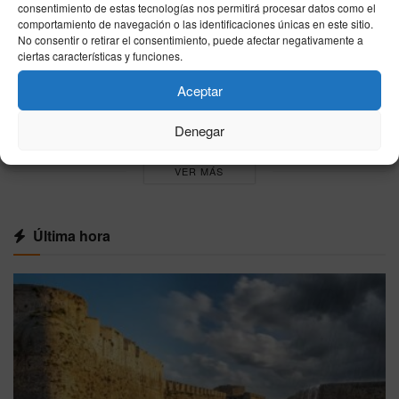
consentimiento de estas tecnologías nos permitirá procesar datos como el
07/08/2026
comportamiento de navegación o las identificaciones únicas en este sitio.
No consentir o retirar el consentimiento, puede afectar negativamente a
Viajar de España a Italia ya no es igual:
ciertas características y funciones.
controles de pasaporte y colas de hasta 90
minutos
Aceptar
06/08/2026
Denegar
VER MÁS
Última hora