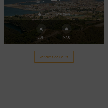
Sunny
62%
8.3mh
LUN
MAR
Ver clima de Ceuta