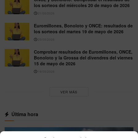
los sorteos del miércoles 20 de mayo de 2026
21/05/2026
Euromillones, Bonoloto y ONCE: resultados de
los sorteos del martes 19 de mayo de 2026
20/05/2026
Comprobar resultados de Euromillones, ONCE,
Bonoloto y la Grossa del divendres del viernes
15 de mayo de 2026
16/05/2026
VER MÁS
Última hora