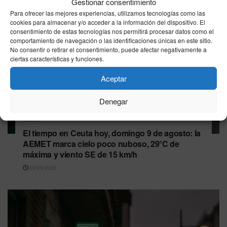
Gestionar consentimiento
Para ofrecer las mejores experiencias, utilizamos tecnologías como las
cookies para almacenar y/o acceder a la información del dispositivo. El
consentimiento de estas tecnologías nos permitirá procesar datos como el
comportamiento de navegación o las identificaciones únicas en este sitio.
No consentir o retirar el consentimiento, puede afectar negativamente a
ciertas características y funciones.
Aceptar
Denegar
CEUTA
El tiempo en Ceuta hoy, domingo 9 de agosto: la
AEMET marca cielo poco nuboso, 29°C de
máxima y viento SE de 15 km/h
09/08/2026