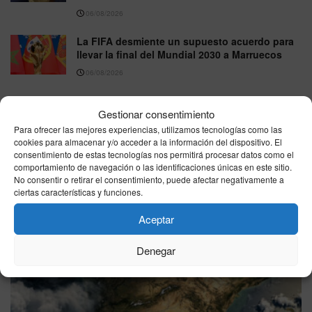
06/08/2026
La FIFA desmiente un supuesto acuerdo para
llevar la final del Mundial 2030 a Marruecos
06/08/2026
Gestionar consentimiento
VER MÁS
Para ofrecer las mejores experiencias, utilizamos tecnologías como las
cookies para almacenar y/o acceder a la información del dispositivo. El
consentimiento de estas tecnologías nos permitirá procesar datos como el
comportamiento de navegación o las identificaciones únicas en este sitio.
Última hora
No consentir o retirar el consentimiento, puede afectar negativamente a
ciertas características y funciones.
Aceptar
Denegar