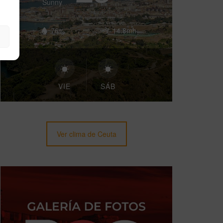
Sunny
76%
14.8mh
VIE
SÁB
Ver clima de Ceuta