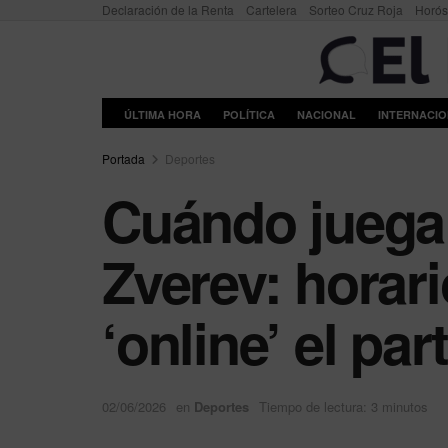
Declaración de la Renta
Cartelera
Sorteo Cruz Roja
Horó
ÚLTIMA HORA
POLÍTICA
NACIONAL
INTERNACI
Portada
Deportes
Cuándo juega 
Zverev: horari
‘online’ el pa
02/06/2026
en
Deportes
Tiempo de lectura: 3 minutos