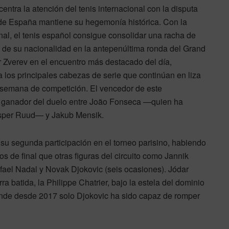
ntra la atención del tenis internacional con la disputa
onde España mantiene su hegemonía histórica. Con la
inal, el tenis español consigue consolidar una racha de
 de su nacionalidad en la antepenúltima ronda del Grand
 Zverev en el encuentro más destacado del día,
a los principales cabezas de serie que continúan en liza
a semana de competición. El vencedor de este
l ganador del duelo entre João Fonseca —quien ha
asper Ruud— y Jakub Mensik.
u segunda participación en el torneo parisino, habiendo
s de final que otras figuras del circuito como Jannik
afael Nadal y Novak Djokovic (seis ocasiones). Jódar
ra batida, la Philippe Chatrier, bajo la estela del dominio
donde desde 2017 solo Djokovic ha sido capaz de romper