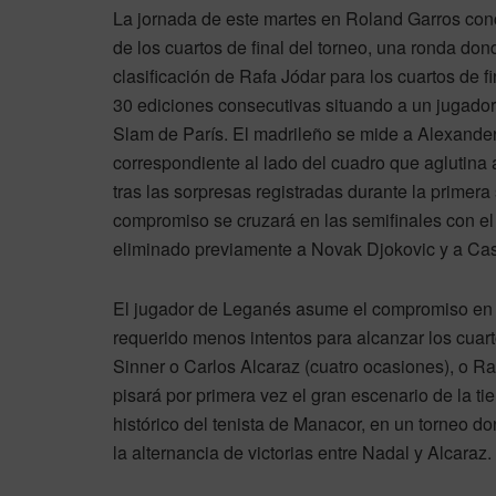
La jornada de este martes en Roland Garros conce
de los cuartos de final del torneo, una ronda d
clasificación de Rafa Jódar para los cuartos de f
30 ediciones consecutivas situando a un jugador
Slam de París. El madrileño se mide a Alexander
correspondiente al lado del cuadro que aglutina 
tras las sorpresas registradas durante la primer
compromiso se cruzará en las semifinales con e
eliminado previamente a Novak Djokovic y a C
El jugador de Leganés asume el compromiso en s
requerido menos intentos para alcanzar los cuarto
Sinner o Carlos Alcaraz (cuatro ocasiones), o R
pisará por primera vez el gran escenario de la tier
histórico del tenista de Manacor, en un torneo 
la alternancia de victorias entre Nadal y Alcaraz.