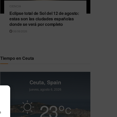
CIENCIA
Eclipse total de Sol del 12 de agosto:
estas son las ciudades españolas
donde se verá por completo
06/08/2026
Tiempo en Ceuta
Ceuta, Spain
jueves, agosto 6, 2026
23
°
C
s