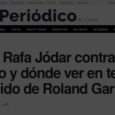
scopo
Farmacias
Helicóptero
Ferrys
Autobuses
Santoral
juev
ONAL
CEUTA
CEUTA TODAY
DEPORTES
AD CEUTA
SOCIEDAD
Rafa Jódar contra
o y dónde ver en t
rtido de Roland Ga
A
A