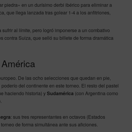
r piedra» en un durísimo derbi ibérico para eliminar a
ca, que llega lanzada tras golear 1-4 a los anfitriones,
 sufrir al límite, pero logró imponerse a un combativo
es contra Suiza, que selló su billete de forma dramática
 América
 europeo. De las ocho selecciones que quedan en pie,
 poderío del continente en este torneo. El resto del pastel
e haciendo historia) y
Sudamérica
(con Argentina como
.
negra
: sus tres representantes en octavos (Estados
torneo de forma simultánea ante sus aficiones.