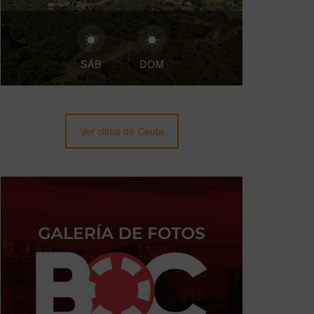
SÁB
DOM
Ver clima de Ceuta