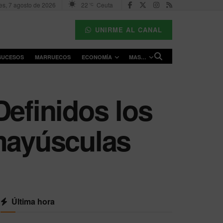
es, 7 agosto de 2026
22
Ceuta
°C
UNIRME AL CANAL
SUCESOS
MARRUECOS
ECONOMÍA
MAS…
Definidos los
 mayúsculas
Última hora