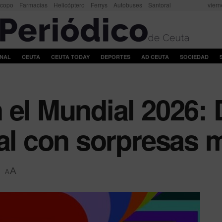
scopo
Farmacias
Helicóptero
Ferrys
Autobuses
Santoral
viern
ONAL
CEUTA
CEUTA TODAY
DEPORTES
AD CEUTA
SOCIEDAD
 el Mundial 2026: 
nal con sorpresas
A
A