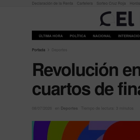
Declaración de la Renta
Cartelera
Sorteo Cruz Roja
Horó
ÚLTIMA HORA
POLÍTICA
NACIONAL
INTERNACI
Portada
Deportes
Revolución en
cuartos de fi
08/07/2026
en
Deportes
Tiempo de lectura: 3 minutos