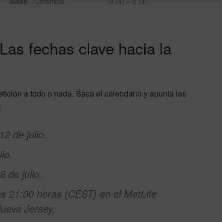
– Colombia
0 (4) – 0 (3)
Suiza
Las fechas clave hacia la
tición a todo o nada. Saca el calendario y apunta las
:
12 de julio.
io.
 de julio.
las 21:00 horas (CEST) en el MetLife
ueva Jersey.