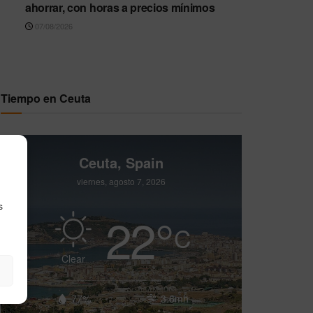
ahorrar, con horas a precios mínimos
07/08/2026
Tiempo en Ceuta
Ceuta, Spain
viernes, agosto 7, 2026
s
22
°
C
Clear
77%
3.6mh