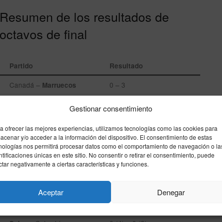
Resumen de los resultados de
octavos de final
Partido
Resultado
Canadá –
0 – 3
Marruecos
Paraguay –
0 – 1
Francia
Gestionar consentimiento
Brasil –
1 – 2
Noruega
a ofrecer las mejores experiencias, utilizamos tecnologías como las cookies para
acenar y/o acceder a la información del dispositivo. El consentimiento de estas
México –
2 – 3
Inglaterra
nologías nos permitirá procesar datos como el comportamiento de navegación o la
ntificaciones únicas en este sitio. No consentir o retirar el consentimiento, puede
Portugal –
0 – 1
España
ctar negativamente a ciertas características y funciones.
Estados Unidos –
1 – 4
Bélgica
Aceptar
Denegar
– Egipto
3 – 2
Argentina