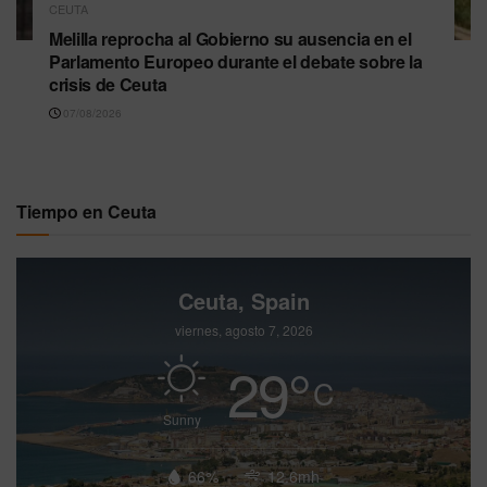
CEUTA
Melilla reprocha al Gobierno su ausencia en el
Parlamento Europeo durante el debate sobre la
crisis de Ceuta
07/08/2026
Tiempo en Ceuta
Ceuta, Spain
viernes, agosto 7, 2026
29
°
C
Sunny
66%
12.6mh