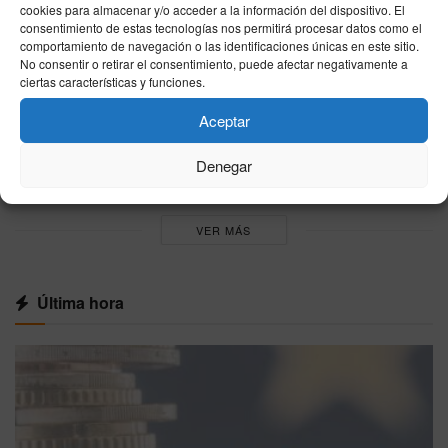
cookies para almacenar y/o acceder a la información del dispositivo. El
La FIFA desmiente un supuesto acuerdo para
consentimiento de estas tecnologías nos permitirá procesar datos como el
llevar la final del Mundial 2030 a Marruecos
comportamiento de navegación o las identificaciones únicas en este sitio.
06/08/2026
No consentir o retirar el consentimiento, puede afectar negativamente a
ciertas características y funciones.
Rafa Jódar debuta hoy en Montreal ante
Corentin Moutet: horario y dónde ver el partido
Aceptar
por televisión
Denegar
05/08/2026
VER MÁS
Última hora