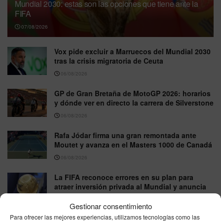
Mundial 2030: estas son las opciones que tiene ante la
FIFA
07/08/2026
Vox pide excluir a Marruecos del Mundial 2030
tras la crisis migratoria de Ceuta
06/08/2026
GP de Gran Bretaña de MotoGP 2026: horarios
y dónde ver en directo la carrera de Silverstone
06/08/2026
Rafa Jódar firma una gran remontada ante
Moutet y avanza en el Masters 1000 de Canadá
06/08/2026
La FIFA reconoce errores en su plan para
atraer inversión privada al Mundial y anuncia
una revisión interna
Gestionar consentimiento
06/08/2026
Para ofrecer las mejores experiencias, utilizamos tecnologías como las