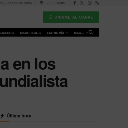
es, 7 agosto de 2026
26
Ceuta
°C
UNIRME AL CANAL
SUCESOS
MARRUECOS
ECONOMÍA
MAS…
a en los
undialista
Última hora