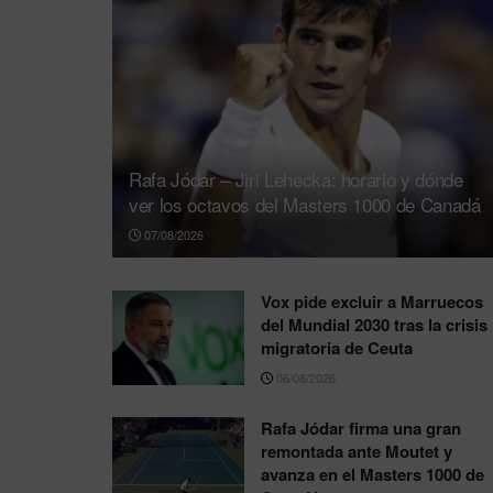
Rafa Jódar – Jiri Lehecka: horario y dónde
ver los octavos del Masters 1000 de Canadá
07/08/2026
Vox pide excluir a Marruecos
del Mundial 2030 tras la crisis
migratoria de Ceuta
06/08/2026
Rafa Jódar firma una gran
remontada ante Moutet y
avanza en el Masters 1000 de