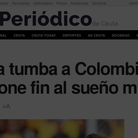
scopo
Farmacias
Helicóptero
Ferrys
Autobuses
Santoral
viern
ONAL
CEUTA
CEUTA TODAY
DEPORTES
AD CEUTA
SOCIEDAD
za tumba a Colombi
pone fin al sueño m
A
A