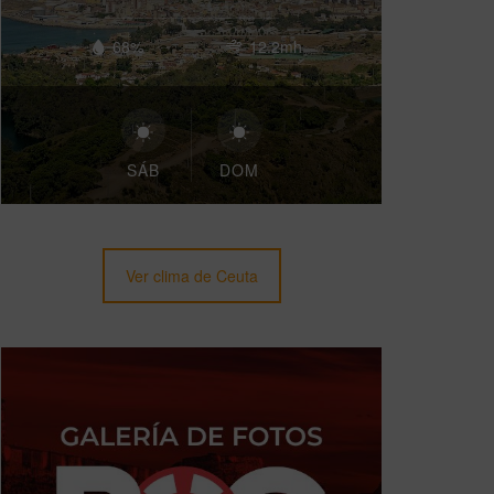
68%
12.2mh
SÁB
DOM
Ver clima de Ceuta