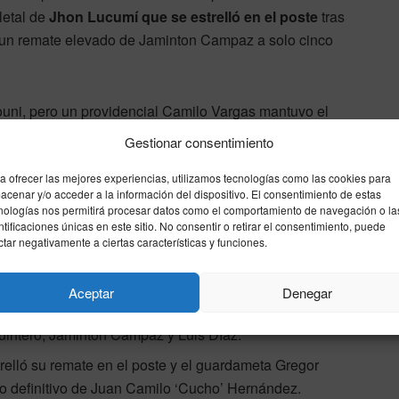
letal de
Jhon Lucumí que se estrelló en el poste
tras
 un remate elevado de Jaminton Campaz a solo cinco
ouni, pero un providencial Camilo Vargas mantuvo el
doce pasos.
Gestionar consentimiento
 dictó sentencia
a ofrecer las mejores experiencias, utilizamos tecnologías como las cookies para
acenar y/o acceder a la información del dispositivo. El consentimiento de estas
nologías nos permitirá procesar datos como el comportamiento de navegación o la
ntificaciones únicas en este sitio. No consentir o retirar el consentimiento, puede
ividad europea terminó imponiéndose en un cierre de
ctar negativamente a ciertas características y funciones.
Aceptar
Denegar
 y Vargas.
intero, Jaminton Campaz y Luis Díaz.
elló su remate en el poste y el guardameta Gregor
aro definitivo de Juan Camilo ‘Cucho’ Hernández.