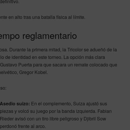
efinitivo.
e en alto tras una batalla física al límite.
empo reglamentario
. Durante la primera mitad, la Tricolor se adueñó de la
lo de identidad en este torneo. La opción más clara
 a Gustavo Puerta para que sacara un remate colocado que
elvético, Gregor Kobel.
so:
Asedio suizo:
En el complemento, Suiza ajustó sus
piezas y volcó su juego por la banda izquierda. Fabian
Rieder avisó con un tiro libre peligroso y Djibril Sow
perdonó frente al arco.