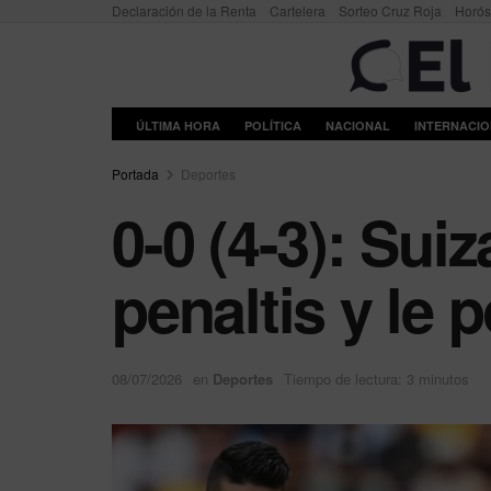
Declaración de la Renta
Cartelera
Sorteo Cruz Roja
Horó
ÚLTIMA HORA
POLÍTICA
NACIONAL
INTERNACI
Portada
Deportes
0-0 (4-3): Sui
penaltis y le 
08/07/2026
en
Deportes
Tiempo de lectura: 3 minutos