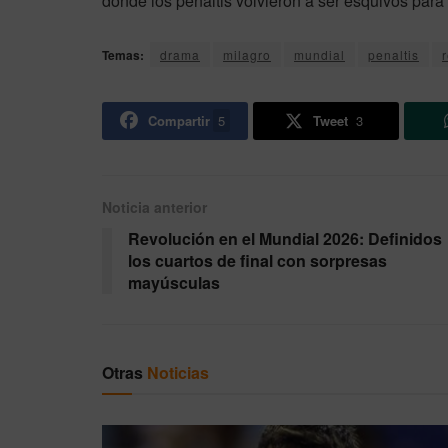
donde los penaltis volvieron a ser esquivos para
Temas:
drama
milagro
mundial
penaltis
Compartir
5
Tweet
3
Noticia anterior
Revolución en el Mundial 2026: Definidos
los cuartos de final con sorpresas
mayúsculas
Otras
Noticias