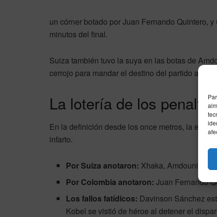
un córner botado por Juan Fernando Quintero, y
minutos del final.
Suiza también tuvo la suya en las botas de Amd
cerrojo para mandar el destino del partido a los 
La lotería de los penaltis
Par
alm
tec
ide
En la definición desde los once metros, la efect
afe
infarto.
Por Suiza anotaron:
Xhaka, Amdouni, Itten
Por Colombia anotaron:
Juan Fernando Qu
Los fallos fatídicos:
Davinson Sánchez estr
Kobel se vistió de héroe al detener el disp