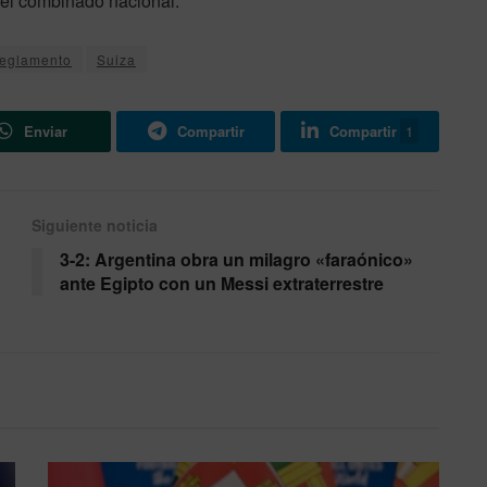
 el combinado nacional.
reglamento
Suiza
Enviar
Compartir
Compartir
1
Siguiente noticia
3-2: Argentina obra un milagro «faraónico»
ante Egipto con un Messi extraterrestre