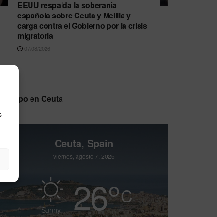
EEUU respalda la soberanía
española sobre Ceuta y Melilla y
carga contra el Gobierno por la crisis
migratoria
07/08/2026
Tiempo en Ceuta
s
Ceuta, Spain
viernes, agosto 7, 2026
26
°
C
Sunny