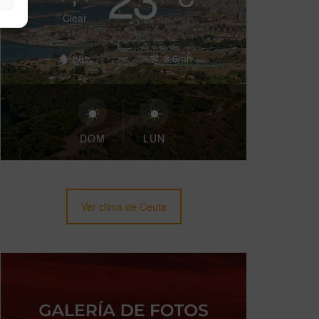
Clear
88%
8.6mh
DOM
LUN
Ver clima de Ceuta