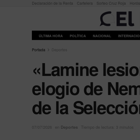
Declaración de la Renta
Cartelera
Sorteo Cruz Roja
Horó
ÚLTIMA HORA
POLÍTICA
NACIONAL
INTERNACI
Portada
Deportes
«Lamine lesi
elogio de Nema
de la Selecci
07/07/2026
en
Deportes
Tiempo de lectura: 3 minutos