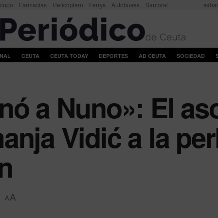
scopo
Farmacias
Helicóptero
Ferrys
Autobuses
Santoral
sábad
ONAL
CEUTA
CEUTA TODAY
DEPORTES
AD CEUTA
SOCIEDAD
onó a Nuno»: El a
nja Vidić a la per
ón
A
A