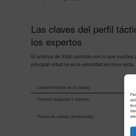
Las claves del perfil tá
los expertos
El análisis de Vidić coincide con lo que muchos 
principal virtud no es la velocidad en línea recta
Característica de su juego
Par
Carrera diagonal e interna
alm
tec
ide
afe
Fintas de salida (Arrancada)