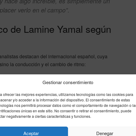
y hace algo increíble, es simplemente un
placer verlo en el campo”.
ctico de Lamine Yamal según
analistas destacan del internacional español, cuya
, sino la conducción y el cambio de ritmo:
Gestionar consentimiento
Impacto en los defensores rivales
a ofrecer las mejores experiencias, utilizamos tecnologías como las cookies para
No busca la banda de forma previsible; recorta hacia
acenar y/o acceder a la información del dispositivo. El consentimiento de estas
dentro destrozando la cintura de los laterales.
nologías nos permitirá procesar datos como el comportamiento de navegación o la
ntificaciones únicas en este sitio. No consentir o retirar el consentimiento, puede
Su aceleración tras el regate en seco exige una
ctar negativamente a ciertas características y funciones.
respuesta muscular extrema al defensor en
milésimas de segundo.
Aceptar
Denegar