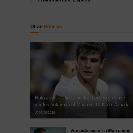
Otras
Noticias
Rafa Jódar – Jiri Lehecka: horario y dónde
ver los octavos del Masters 1000 de Canadá
07/08/2026
Vox pide excluir a Marruecos