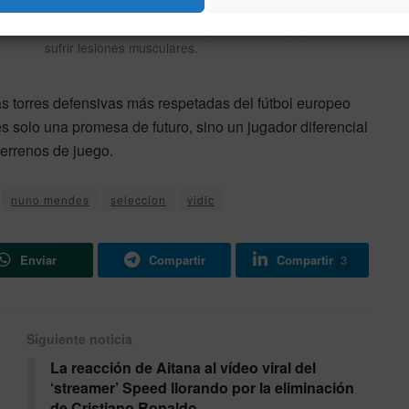
Al estilo de Leo Messi, sus movimientos obligan al
rival a correr hacia atrás, la posición más propensa a
sufrir lesiones musculares.
s torres defensivas más respetadas del fútbol europeo
 solo una promesa de futuro, sino un jugador diferencial
terrenos de juego.
nuno mendes
seleccion
vidic
Enviar
Compartir
Compartir
3
Siguiente noticia
La reacción de Aitana al vídeo viral del
n
‘streamer’ Speed llorando por la eliminación
de Cristiano Ronaldo