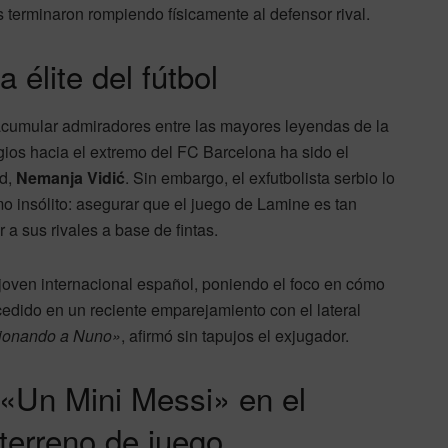
 terminaron rompiendo físicamente al defensor rival.
a élite del fútbol
cumular admiradores entre las mayores leyendas de la
logios hacia el extremo del FC Barcelona ha sido el
ed,
Nemanja Vidić
. Sin embargo, el exfutbolista serbio lo
 insólito: asegurar que el juego de Lamine es tan
 a sus rivales a base de fintas.
 joven internacional español, poniendo el foco en cómo
cedido en un reciente emparejamiento con el lateral
sionando a Nuno»
, afirmó sin tapujos el exjugador.
«Un Mini Messi» en el
terreno de juego