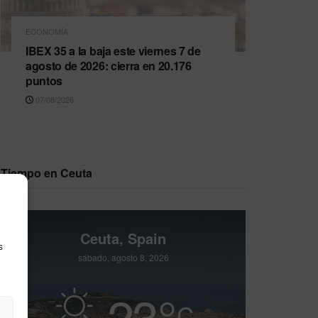
ECONOMÍA
IBEX 35 a la baja este viernes 7 de
agosto de 2026: cierra en 20.176
puntos
07/08/2026
Tiempo en Ceuta
Ceuta, Spain
s
sábado, agosto 8, 2026
23
°
C