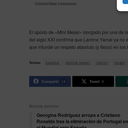
Creatividad constante
El apodo de «Mini Messi» otorgado por una de la
del siglo XXI confirma que Lamine Yamal ya no es
que infunde un respeto absoluto (y físico) en los 
Temas:
españa
lamine yamal
lesion
messi
Compartir
14
Tweet
9
Noticia anterior
Georgina Rodríguez arropa a Cristiano
Ronaldo tras la eliminación de Portugal e
el Mundial ante España