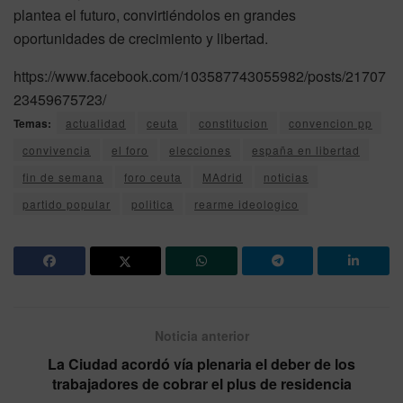
plantea el futuro, convirtiéndolos en grandes
oportunidades de crecimiento y libertad.
https://www.facebook.com/103587743055982/posts/21707
23459675723/
Temas:
actualidad
ceuta
constitucion
convencion pp
convivencia
el foro
elecciones
españa en libertad
fin de semana
foro ceuta
MAdrid
noticias
partido popular
politica
rearme ideologico
Noticia anterior
La Ciudad acordó vía plenaria el deber de los
trabajadores de cobrar el plus de residencia