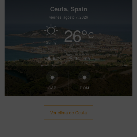
Ceuta, Spain
viernes, agosto 7, 2026
26
°
C
Sunny
68%
11.5mh
SÁB
DOM
Ver clima de Ceuta