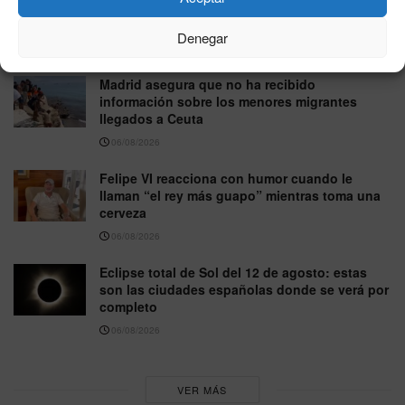
controles de pasaporte y colas de hasta 90
minutos
Denegar
06/08/2026
Madrid asegura que no ha recibido
información sobre los menores migrantes
llegados a Ceuta
06/08/2026
Felipe VI reacciona con humor cuando le
llaman “el rey más guapo” mientras toma una
cerveza
06/08/2026
Eclipse total de Sol del 12 de agosto: estas
son las ciudades españolas donde se verá por
completo
06/08/2026
VER MÁS