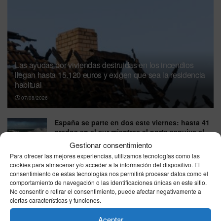
Las ayudas por viviendas destruidas en los incendios
llegan hasta 15.120 euros y exigen que sea la residencia
habitual
07/08/2026
España se parte en dos este viernes: hasta 41
grados en el sur mientras el norte esquiva el
calor extremo
Gestionar consentimiento
07/08/2026
Para ofrecer las mejores experiencias, utilizamos tecnologías como las
cookies para almacenar y/o acceder a la información del dispositivo. El
El tiempo en España hoy viernes 7 de agosto
consentimiento de estas tecnologías nos permitirá procesar datos como el
comportamiento de navegación o las identificaciones únicas en este sitio.
de 2026: panorama por zonas
No consentir o retirar el consentimiento, puede afectar negativamente a
07/08/2026
ciertas características y funciones.
Viajar de España a Italia ya no es igual:
Aceptar