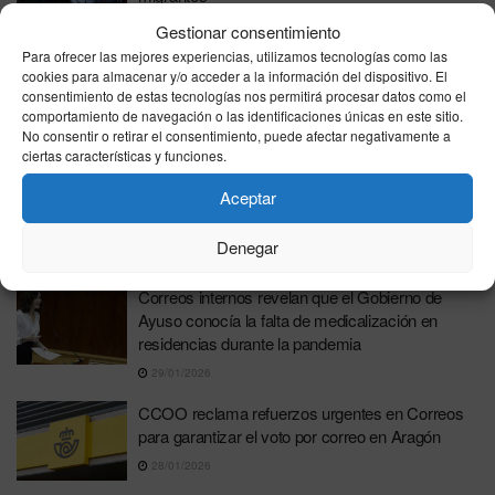
23/03/2026
Gestionar consentimiento
Para ofrecer las mejores experiencias, utilizamos tecnologías como las
El Gobierno confirma la participación de Leire
cookies para almacenar y/o acceder a la información del dispositivo. El
Díez en la gestión de un contrato de balizas de
consentimiento de estas tecnologías nos permitirá procesar datos como el
tráfico en Correos
comportamiento de navegación o las identificaciones únicas en este sitio.
No consentir o retirar el consentimiento, puede afectar negativamente a
14/03/2026
ciertas características y funciones.
Los correos que hunden al ex príncipe Andrés:
Aceptar
Compartió informes secretos con Epstein en
pleno ejercicio de su cargo
Denegar
19/02/2026
Correos internos revelan que el Gobierno de
Ayuso conocía la falta de medicalización en
residencias durante la pandemia
29/01/2026
CCOO reclama refuerzos urgentes en Correos
para garantizar el voto por correo en Aragón
28/01/2026