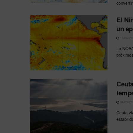
convertir
El Niñ
un ep
13/06/20
La NOAA 
próximos
Ceuta
tempe
04/05/20
Ceuta vi
estabili