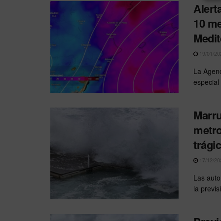
Alert
10 me
Medit
19/01/20
La Agenc
especial 
Marru
metro
trági
17/12/20
Las auto
la previ