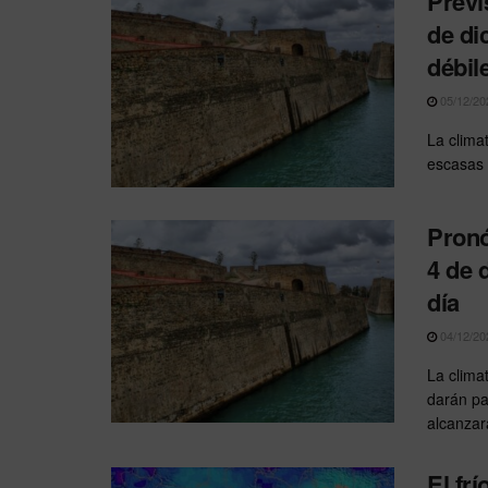
Previ
de di
débil
05/12/20
La clima
escasas 
Pronó
4 de 
día
04/12/20
La clima
darán pa
alcanzará
El fr