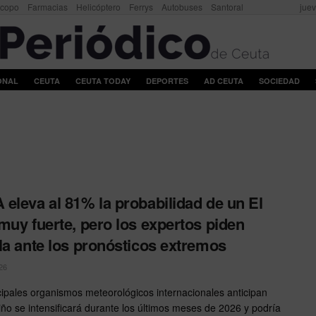
scopo
Farmacias
Helicóptero
Ferrys
Autobuses
Santoral
juev
ONAL
CEUTA
CEUTA TODAY
DEPORTES
AD CEUTA
SOCIEDAD
eleva al 81% la probabilidad de un El
muy fuerte, pero los expertos piden
la ante los pronósticos extremos
26
cipales organismos meteorológicos internacionales anticipan
iño se intensificará durante los últimos meses de 2026 y podría