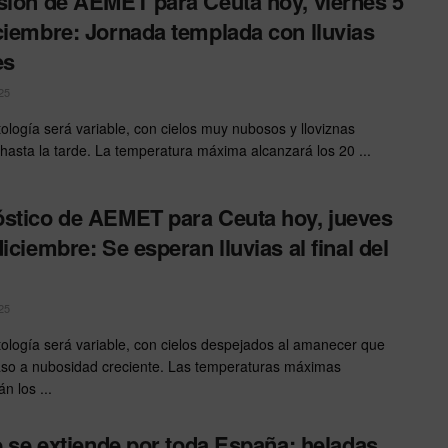
sión de AEMET para Ceuta hoy, viernes 5
ciembre: Jornada templada con lluvias
es
25
tología será variable, con cielos muy nubosos y lloviznas
hasta la tarde. La temperatura máxima alcanzará los 20 ...
stico de AEMET para Ceuta hoy, jueves
diciembre: Se esperan lluvias al final del
25
tología será variable, con cielos despejados al amanecer que
so a nubosidad creciente. Las temperaturas máximas
n los ...
ío se extiende por toda España: heladas,