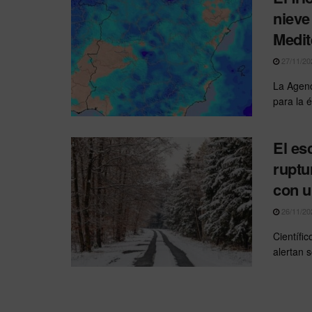
nieve
Medit
27/11/20
La Agenc
para la 
El es
ruptu
con u
26/11/20
Científic
alertan s