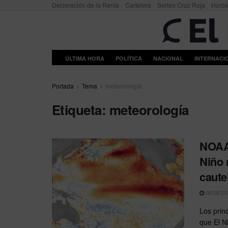
Declaración de la Renta
Cartelera
Sorteo Cruz Roja
Horó
ÚLTIMA HORA
POLÍTICA
NACIONAL
INTERNACI
Portada
Tema
meteorología
Etiqueta:
meteorología
NOAA 
Niño 
caute
06/08/20
Los prin
que El N