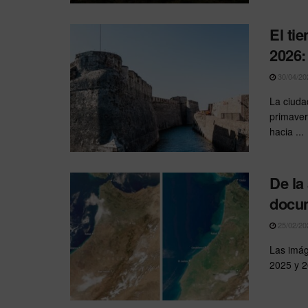
El ti
2026:
30/04/20
La ciuda
primaver
hacia ...
De la
docum
25/02/20
Las imág
2025 y 2