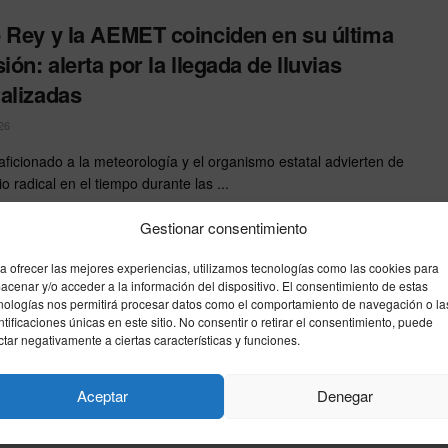
 Rey y la AEMET coinciden en su última
ión: alerta por la llegada de lluvias
alizadas
26
 aficionado a la meteorología y el organismo estatal advierten de
 radical en el tiempo durante las ...
Gestionar consentimiento
 amarillo en Almería, Granada y Jaén
a ofrecer las mejores experiencias, utilizamos tecnologías como las cookies para
achas de viento muy fuertes y fenómenos
acenar y/o acceder a la información del dispositivo. El consentimiento de estas
ros
nologías nos permitirá procesar datos como el comportamiento de navegación o la
ntificaciones únicas en este sitio. No consentir o retirar el consentimiento, puede
ctar negativamente a ciertas características y funciones.
26
 activa la alerta en el tercio oriental de la comunidad ante un
Aceptar
Denegar
e dejará precipitaciones débiles y ...