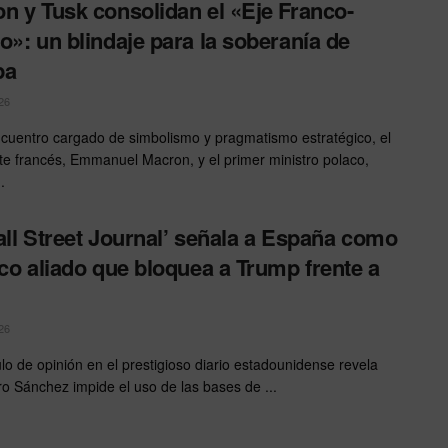
n y Tusk consolidan el «Eje Franco-
o»: un blindaje para la soberanía de
pa
26
cuentro cargado de simbolismo y pragmatismo estratégico, el
te francés, Emmanuel Macron, y el primer ministro polaco,
.
all Street Journal’ señala a España como
ico aliado que bloquea a Trump frente a
26
ulo de opinión en el prestigioso diario estadounidense revela
o Sánchez impide el uso de las bases de ...