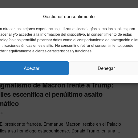
a Gómez solicita al juez Peinado la
Gestionar consentimiento
ución del pasaporte para viajar a la
a ofrecer las mejores experiencias, utilizamos tecnologías como las cookies para
e de la OTAN y a la graduación de su
acenar y/o acceder a la información del dispositivo. El consentimiento de estas
nologías nos permitirá procesar datos como el comportamiento de navegación o la
ntificaciones únicas en este sitio. No consentir o retirar el consentimiento, puede
26
ctar negativamente a ciertas características y funciones.
sa de la esposa del presidente del Gobierno reclama
ión para salir de España del 7 al 10 de ...
Aceptar
Denegar
agmatismo de Macron frente a Trump:
lles escenifica el penúltimo asalto
mático
26
El presidente francés, Emmanuel Macron, recibe en el Palacio
lles a su homólogo estadounidense, Donald Trump, en una ...