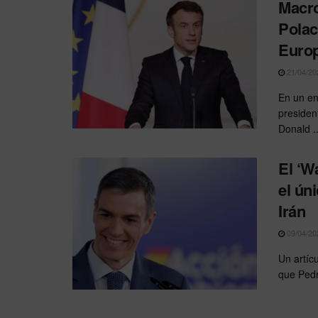
Macro
Polac
Euro
21/04/20
En un en
presiden
Donald ..
El ‘W
el ún
Irán
09/04/20
Un artíc
que Pedr