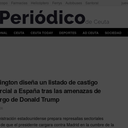
scopo
Farmacias
Helicóptero
Ferrys
Autobuses
Santoral
juev
ONAL
CEUTA
CEUTA TODAY
DEPORTES
AD CEUTA
SOCIEDAD
ngton diseña un listado de castigo
cial a España tras las amenazas de
rgo de Donald Trump
26
istración estadounidense prepara represalias sectoriales
de que el presidente cargara contra Madrid en la cumbre de la