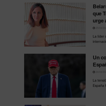
Belar
que T
urge 
25/04/20
La líder
internaci
Un co
Españ
24/04/20
La tensi
España h