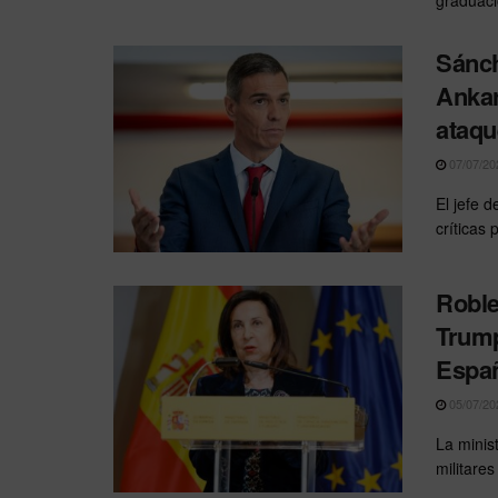
Sánch
Ankar
ataqu
07/07/20
El jefe d
críticas p
Roble
Trump
Espa
05/07/20
La minis
militares