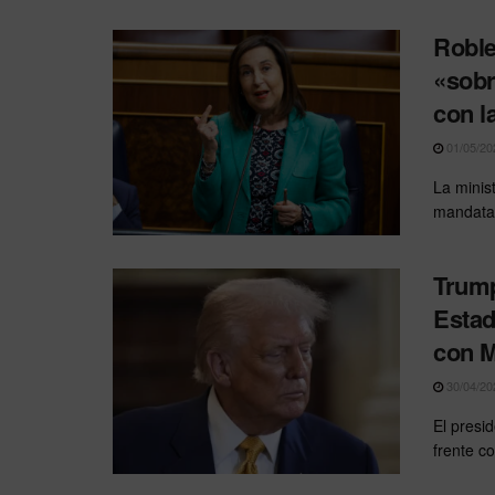
Roble
«sobr
con l
01/05/20
La minis
mandatar
Trump
Estad
con M
30/04/20
El presi
frente c