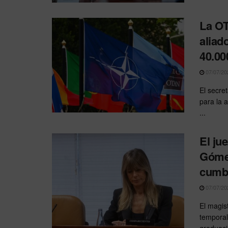
La OT
aliad
40.00
07/07/20
El secre
para la 
...
El ju
Gómez
cumbr
07/07/20
El magis
temporal
graduaci