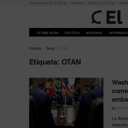
Declaración de la Renta
Cartelera
Sorteo Cruz Roja
Horó
ÚLTIMA HORA
POLÍTICA
NACIONAL
INTERNACI
Portada
Tema
OTAN
Etiqueta:
OTAN
Washi
comer
emba
09/07/20
La Admin
después 