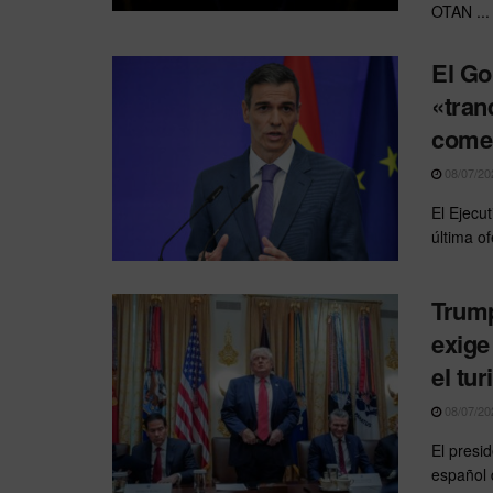
OTAN ...
El Go
«tran
comer
08/07/20
El Ejecut
última of
Trump
exige
el tu
08/07/20
El presi
español 