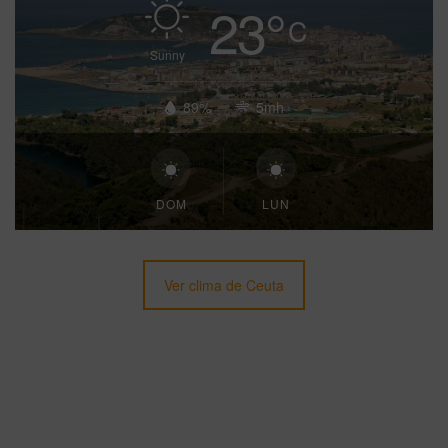
23
°
C
Sunny
89%
5mh
DOM
LUN
Ver clima de Ceuta