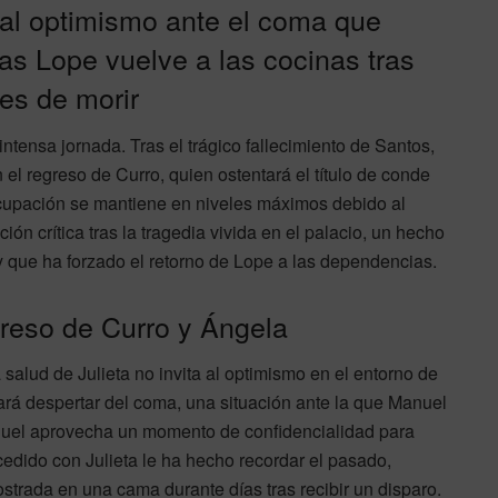
 al optimismo ante el coma que
ras Lope vuelve a las cocinas tras
tes de morir
ntensa jornada. Tras el trágico fallecimiento de Santos,
 el regreso de Curro, quien ostentará el título de conde
ocupación se mantiene en niveles máximos debido al
ión crítica tras la tragedia vivida en el palacio, un hecho
y que ha forzado el retorno de Lope a las dependencias.
greso de Curro y Ángela
 salud de Julieta no invita al optimismo en el entorno de
rará despertar del coma, una situación ante la que Manuel
nuel aprovecha un momento de confidencialidad para
dido con Julieta le ha hecho recordar el pasado,
trada en una cama durante días tras recibir un disparo.