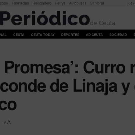
scopo
Farmacias
Helicóptero
Ferrys
Autobuses
Santoral
juev
ONAL
CEUTA
CEUTA TODAY
DEPORTES
AD CEUTA
SOCIEDAD
 Promesa’: Curro r
conde de Linaja y 
ico
A
A