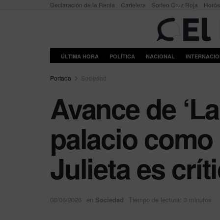
Declaración de la Renta
Cartelera
Sorteo Cruz Roja
Horó
ÚLTIMA HORA
POLÍTICA
NACIONAL
INTERNACI
Portada
Sociedad
Avance de ‘La
palacio como 
Julieta es crít
08/06/2026
en
Sociedad
Tiempo de lectura: 3 minutos