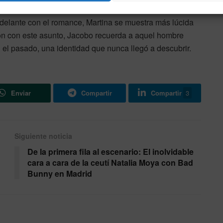
profundamente enamorada de Adriano. A pesar de que
delante con el romance, Martina se muestra más lúcida
ión con este asunto, Jacobo recuerda a aquel hombre
 el pasado, una identidad que nunca llegó a descubrir.
Enviar
Compartir
Compartir
3
Siguiente noticia
De la primera fila al escenario: El inolvidable
cara a cara de la ceutí Natalia Moya con Bad
Bunny en Madrid