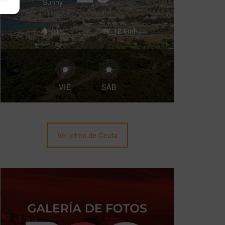
Sunny
61%
12.6mh
VIE
SÁB
Ver clima de Ceuta