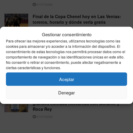
31/07/2026
Final de la Copa Chenel hoy en Las Ventas:
toreros, horario y dónde verla gratis
30/07/2026
Gestionar consentimiento
Para ofrecer las mejores experiencias, utilizamos tecnologías como las
Los libros que inspiran a Rosalía y puedes leer
cookies para almacenar y/o acceder a la información del dispositivo. El
este verano: de Simone Weil a Ocean Vuong
consentimiento de estas tecnologías nos permitirá procesar datos como el
29/07/2026
comportamiento de navegación o las identificaciones únicas en este sitio.
No consentir o retirar el consentimiento, puede afectar negativamente a
Morante, Roca Rey y David de Miranda lideran
ciertas características y funciones.
una Feria de Colombinas marcada por el
regreso de Miura
Aceptar
27/07/2026
Denegar
El Coliseo Balear abre sus puertas para dos
grandes corridas nocturnas con Morante y
Roca Rey
27/07/2026