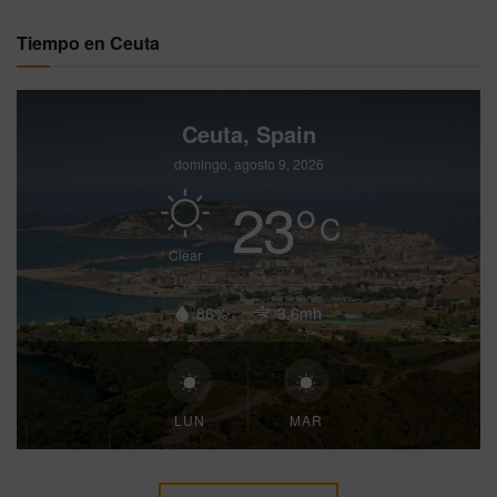
Tiempo en Ceuta
Ceuta, Spain
domingo, agosto 9, 2026
23
°
C
Clear
86%
3.6mh
LUN
MAR