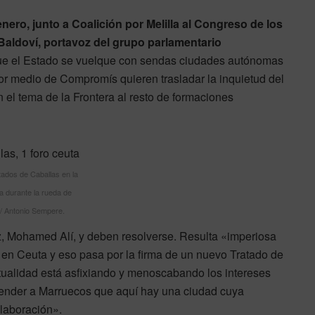
nero, junto a Coalición por Melilla al Congreso de los
Baldoví, portavoz del grupo parlamentario
ue el Estado se vuelque con sendas ciudades autónomas
or medio de Compromís quieren trasladar la inquietud del
 el tema de la Frontera al resto de formaciones
tados de Caballas en la
 durante la rueda de
/ Antonio Sempere.
, Mohamed Alí, y deben resolverse. Resulta «imperiosa
 en Ceuta y eso pasa por la firma de un nuevo Tratado de
ualidad está asfixiando y menoscabando los intereses
tender a Marruecos que aquí hay una ciudad cuya
laboración».