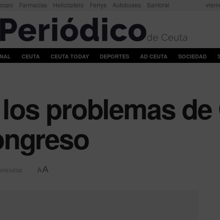
scopo
Farmacias
Helicóptero
Ferrys
Autobuses
Santoral
viern
ONAL
CEUTA
CEUTA TODAY
DEPORTES
AD CEUTA
SOCIEDAD
 los problemas de 
ongreso
A
 minutos
A