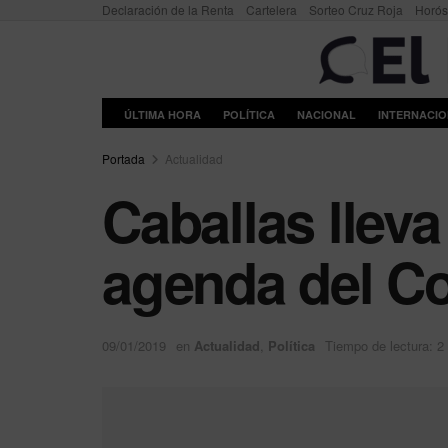
Declaración de la Renta
Cartelera
Sorteo Cruz Roja
Horó
ÚLTIMA HORA
POLÍTICA
NACIONAL
INTERNACI
Portada
Actualidad
Caballas lleva
agenda del C
09/01/2019
en
Actualidad
,
Política
Tiempo de lectura: 2