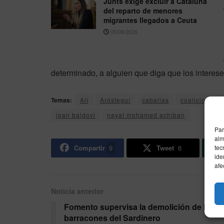
Junts exige excluir a Cataluña
del reparto de menores
migrantes llegados a Ceuta
05/08/2026
determinado, a alguien que diga que los interes
Temas:
Alí
Arósteguí
caballas
coalicion por 
joan baldovi
nayat mohamed achiban
Par
alm
tec
Compartir
9
Tweet
6
ide
afe
Noticia anterior
Fomento supervisa la demolición de los
barracones del Sardinero