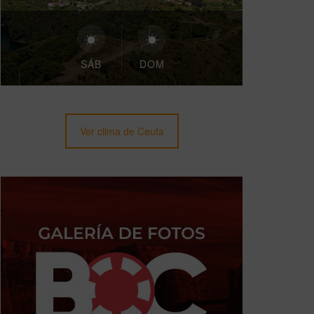
SÁB
DOM
Ver clima de Ceuta