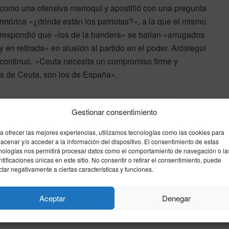
como una ofensiva marroquí y apostilló con una pregunta
retórica «¿dónde están los patriotas?», a la que el mismo
respondió que «los de la bandera» se batían «arrugados
y en retirada» en alusión al partido en el poder. Aróstegui
continuó, «Ceuta necesita un compromiso firme y
es de Ceuta, son los de España».
melilla
compromis
Congreso
el foro de ceuta
Gestionar consentimiento
a ofrecer las mejores experiencias, utilizamos tecnologías como las cookies para
acenar y/o acceder a la información del dispositivo. El consentimiento de estas
nologías nos permitirá procesar datos como el comportamiento de navegación o la
Enviar
Compartir
Compartir
2
ntificaciones únicas en este sitio. No consentir o retirar el consentimiento, puede
ctar negativamente a ciertas características y funciones.
Siguiente noticia
Aceptar
Denegar
Daoud a VOX, «no vais a poder con nosotras»