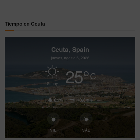
Tiempo en Ceuta
Ceuta, Spain
jueves, agosto 6, 2026
25
°
C
Sunny
64%
10.8mh
VIE
SÁB