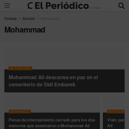
Portada
Sección
Mohammad
Mohammad
ACTUALIDAD
Mohammad Ali descansa en paz en el
cementerio de Sidi Embarek
MOHAMMAD
ACTUALIDA
Penas de internamiento cerrado para los dos
Visto para
menores que asesinaron a Mohammad Ali
Ali