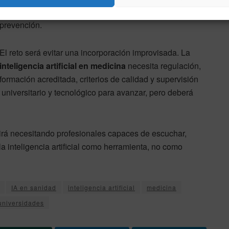
de servicios, la investigación, la atención al paciente y la
prevención.
El reto será evitar una incorporación improvisada. La
inteligencia artificial en medicina
necesita regulación,
formación acreditada, criterios de calidad y supervisión
 universitario y tecnológico para avanzar, pero deberá
uirá necesitando profesionales capaces de escuchar,
la inteligencia artificial como herramienta, no como
IA en sanidad
inteligencia artificial
medicina
universidades