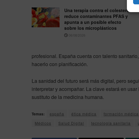
Una terapia contra el colesterol
reduce contaminantes PFAS y
apunta a un posible efecto
sobre los microplásticos
06/08/2026
profesional. España cuenta con talento sanitario,
hacerlo con planificación.
La sanidad del futuro será más digital, pero seg
interpretar y acompañar. La clave estará en usar 
sustituto de la medicina humana.
Temas:
españa
ética médica
formación médica
Médicos
Salud Digital
tecnología sanitaria