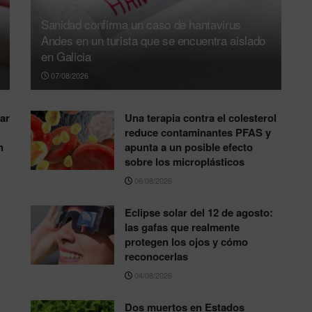
Sanidad confirma un caso de hantavirus
Andes en un turista que se encuentra aislado
en Galicia
07/08/2026
ar
Una terapia contra el colesterol
reduce contaminantes PFAS y
n
apunta a un posible efecto
sobre los microplásticos
06/08/2026
Eclipse solar del 12 de agosto:
las gafas que realmente
protegen los ojos y cómo
reconocerlas
04/08/2026
Dos muertos en Estados