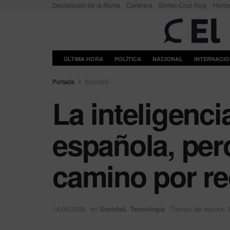
Declaración de la Renta
Cartelera
Sorteo Cruz Roja
Horó
ÚLTIMA HORA
POLÍTICA
NACIONAL
INTERNACI
Portada
Sanidad
La inteligencia
española, per
camino por re
14/06/2026
en
Sanidad
,
Tecnología
Tiempo de lectura: 