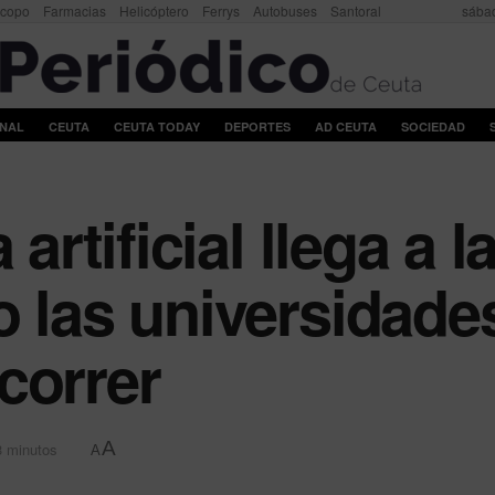
scopo
Farmacias
Helicóptero
Ferrys
Autobuses
Santoral
sábad
ONAL
CEUTA
CEUTA TODAY
DEPORTES
AD CEUTA
SOCIEDAD
 artificial llega a 
o las universidade
correr
A
3 minutos
A