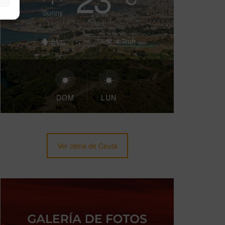
Sunny
81%
4.7mh
DOM
LUN
Ver clima de Ceuta