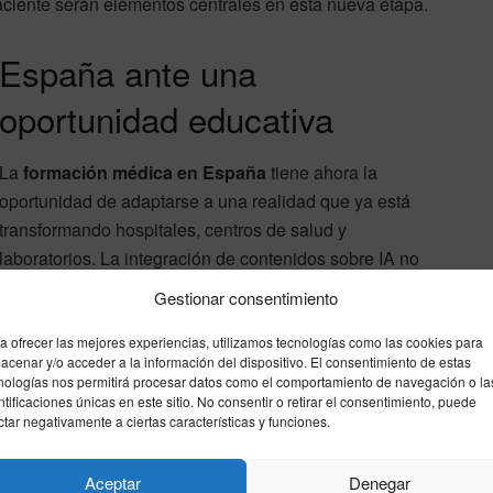
aciente serán elementos centrales en esta nueva etapa.
España ante una
oportunidad educativa
La
formación médica en España
tiene ahora la
oportunidad de adaptarse a una realidad que ya está
transformando hospitales, centros de salud y
laboratorios. La integración de contenidos sobre IA no
implica convertir a todos los médicos en programadores,
Gestionar consentimiento
sino ofrecerles herramientas para comprender y evaluar
una tecnología que utilizarán cada vez más.
a ofrecer las mejores experiencias, utilizamos tecnologías como las cookies para
acenar y/o acceder a la información del dispositivo. El consentimiento de estas
nologías nos permitirá procesar datos como el comportamiento de navegación o la
También será importante formar a otros perfiles
ntificaciones únicas en este sitio. No consentir o retirar el consentimiento, puede
ctar negativamente a ciertas características y funciones.
sanitarios, como enfermería, farmacia, fisioterapia,
psicología clínica o gestión sanitaria. La salud digital no
Aceptar
Denegar
afecta solo al diagnóstico, sino también a la organización