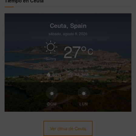
Tiempo en Ceuta
Ceuta, Spain
sábado, agosto 8, 2026
27
°
C
Sunny
69%
13.3mh
DOM
LUN
Ver clima de Ceuta