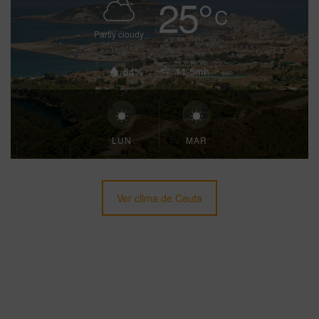
25
°
C
Partly cloudy
84%
11.5mh
LUN
MAR
Ver clima de Ceuta