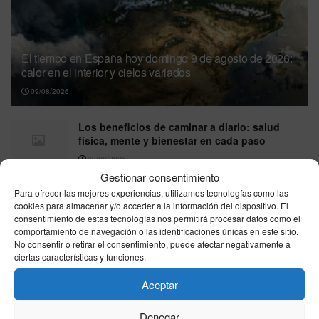
El tiempo en España hoy domingo 9 de agosto de 2026:
calor en el interior y cielos variados
09/08/2026
Los beneficios de caminar a diario: salud
física, mente y bienestar en cada paso
08/08/2026
Gestionar consentimiento
España impone controles fronterizos a los
Para ofrecer las mejores experiencias, utilizamos tecnologías como las
viajeros de Italia ante la negativa de Roma de
cookies para almacenar y/o acceder a la información del dispositivo. El
levantar sus restricciones por la crisis de
consentimiento de estas tecnologías nos permitirá procesar datos como el
Ceuta
comportamiento de navegación o las identificaciones únicas en este sitio.
No consentir o retirar el consentimiento, puede afectar negativamente a
08/08/2026
ciertas características y funciones.
La Policía Nacional desarticula una de las
Aceptar
mayores redes de tráfico de hachís tras
detener a 57 personas e incautar más de ocho
toneladas de droga
Denegar