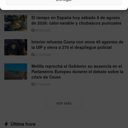
08/08/2026
El tiempo en España hoy sábado 8 de agosto
de 2026: calor estable y chubascos puntuales
08/08/2026
Interior refuerza Ceuta con otros 45 agentes de
la UIP y eleva a 270 el despliegue policial
07/08/2026
Melilla reprocha al Gobierno su ausencia en el
Parlamento Europeo durante el debate sobre la
crisis de Ceuta
07/08/2026
VER MÁS
Última hora