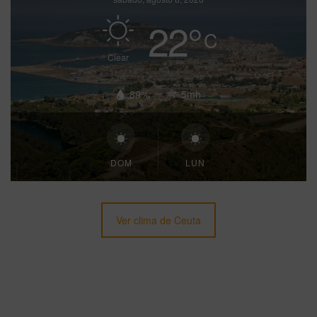
22
°
C
Clear
89%
5mh
DOM
LUN
Ver clima de Ceuta