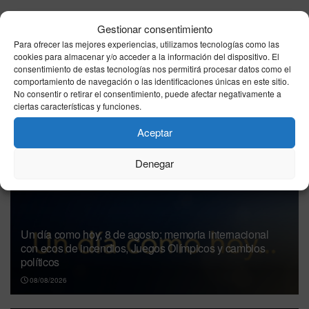
Siguiente noticia
Gestionar consentimiento
Horarios ferrys Ceuta-Algeciras domingo 14 de junio
Para ofrecer las mejores experiencias, utilizamos tecnologías como las
de 2026: Baleària, DFDS y Naviera Armas
cookies para almacenar y/o acceder a la información del dispositivo. El
consentimiento de estas tecnologías nos permitirá procesar datos como el
comportamiento de navegación o las identificaciones únicas en este sitio.
No consentir o retirar el consentimiento, puede afectar negativamente a
ciertas características y funciones.
Otras
Noticias
Aceptar
Denegar
Un día como hoy, 8 de agosto: memoria internacional
con ecos de incendios, Juegos Olímpicos y cambios
políticos
08/08/2026