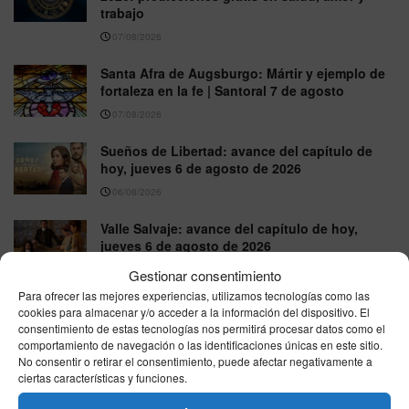
trabajo
07/08/2026
Santa Afra de Augsburgo: Mártir y ejemplo de
fortaleza en la fe | Santoral 7 de agosto
07/08/2026
Sueños de Libertad: avance del capítulo de
hoy, jueves 6 de agosto de 2026
06/08/2026
Valle Salvaje: avance del capítulo de hoy,
jueves 6 de agosto de 2026
06/08/2026
Gestionar consentimiento
Para ofrecer las mejores experiencias, utilizamos tecnologías como las
La Promesa: avance del capítulo de hoy,
cookies para almacenar y/o acceder a la información del dispositivo. El
jueves 6 de agosto de 2026
consentimiento de estas tecnologías nos permitirá procesar datos como el
comportamiento de navegación o las identificaciones únicas en este sitio.
06/08/2026
No consentir o retirar el consentimiento, puede afectar negativamente a
ciertas características y funciones.
VER MÁS