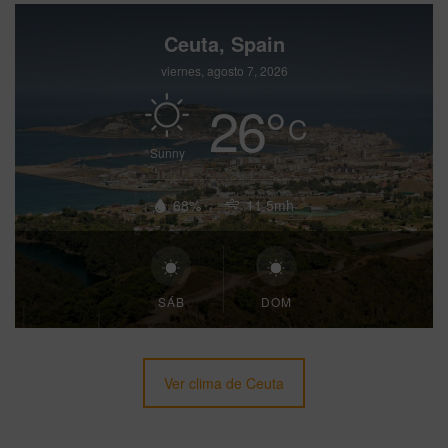
Ceuta, Spain
viernes, agosto 7, 2026
26
°
C
Sunny
68%
11.5mh
SÁB
DOM
Ver clima de Ceuta